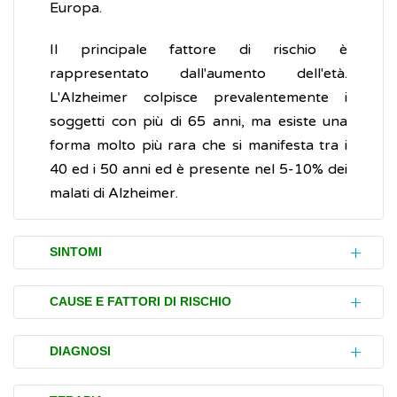
Europa.
Il principale fattore di rischio è
rappresentato dall'aumento dell'età.
L'Alzheimer colpisce prevalentemente i
soggetti con più di 65 anni, ma esiste una
forma molto più rara che si manifesta tra i
40 ed i 50 anni ed è presente nel 5-10% dei
malati di Alzheimer.
SINTOMI
La progressione dei disturbi (sintomi) causati
CAUSE E FATTORI DI RISCHIO
dall'Alzheimer varia da individuo a individuo e
non è ancora possibile prevedere
Attualmente, la causa dell'Alzheimer non è
DIAGNOSI
esattamente la velocità di progressione e le
conosciuta, ma negli anni sono stati
caratteristiche della malattia nel singolo
identificati diversi fattori di rischio che ne