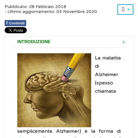
Pubblicato: 28 Febbraio 2018
- Ultimo aggiornamento: 03 Novembre 2020
f
Condividi
INTRODUZIONE
La malattia
di
Alzheimer
(spesso
chiamata
semplicemente Alzheimer) è la forma di