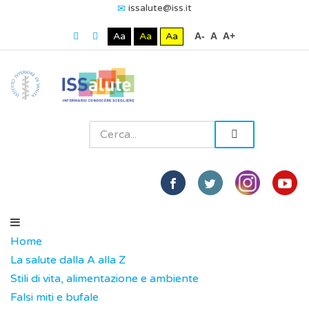
issalute@iss.it
Aa
Aa
Aa
A-
A
A+
Home
La salute dalla A alla Z
Stili di vita, alimentazione e ambiente
Falsi miti e bufale