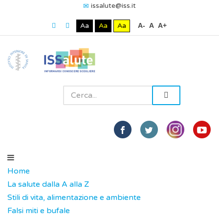
issalute@iss.it
Aa
Aa
Aa
A-
A
A+
Home
La salute dalla A alla Z
Stili di vita, alimentazione e ambiente
Falsi miti e bufale