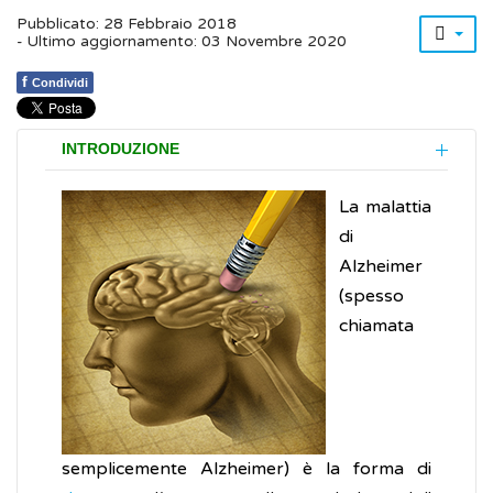
Pubblicato: 28 Febbraio 2018
- Ultimo aggiornamento: 03 Novembre 2020
f
Condividi
INTRODUZIONE
La malattia
di
Alzheimer
(spesso
chiamata
semplicemente Alzheimer) è la forma di