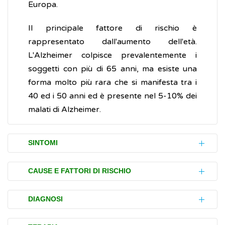
Europa.
Il principale fattore di rischio è
rappresentato dall'aumento dell'età.
L'Alzheimer colpisce prevalentemente i
soggetti con più di 65 anni, ma esiste una
forma molto più rara che si manifesta tra i
40 ed i 50 anni ed è presente nel 5-10% dei
malati di Alzheimer.
SINTOMI
La progressione dei disturbi (sintomi) causati
CAUSE E FATTORI DI RISCHIO
dall'Alzheimer varia da individuo a individuo e
non è ancora possibile prevedere
Attualmente, la causa dell'Alzheimer non è
DIAGNOSI
esattamente la velocità di progressione e le
conosciuta, ma negli anni sono stati
caratteristiche della malattia nel singolo
identificati diversi fattori di rischio che ne