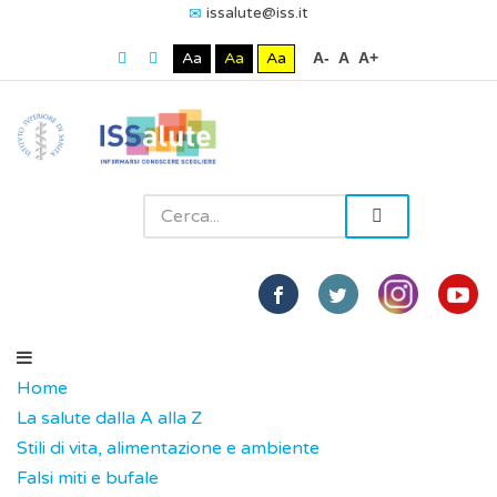
issalute@iss.it
Aa
Aa
Aa
A-
A
A+
Home
La salute dalla A alla Z
Stili di vita, alimentazione e ambiente
Falsi miti e bufale