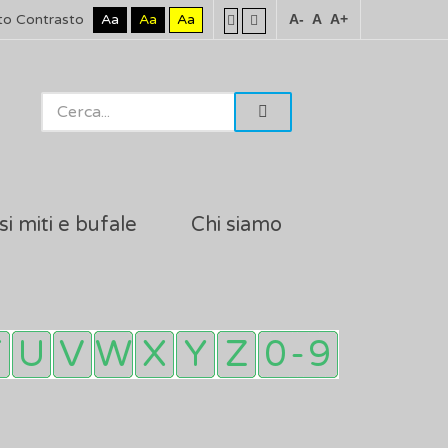
to Contrasto
Aa
Aa
Aa
A-
A
A+
si miti e bufale
Chi siamo