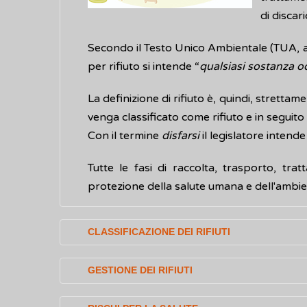
di discar
Secondo il Testo Unico Ambientale (TUA, ar
per rifiuto si intende “
qualsiasi sostanza od 
La definizione di rifiuto è, quindi, stretta
venga classificato come rifiuto e in seguito 
Con il termine
disfarsi
il legislatore inten
Tutte le fasi di raccolta, trasporto, tr
protezione della salute umana e dell'ambie
CLASSIFICAZIONE DEI RIFIUTI
Secondo la normativa vigente in Italia (art. 1
GESTIONE DEI RIFIUTI
rifiuti urbani
, per lo più domestici, la c
La gestione e il controllo dei rifiuti, del