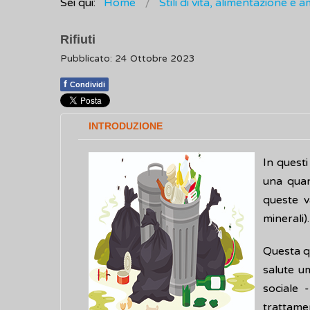
Sei qui:
Home
Stili di vita, alimentazione e 
Rifiuti
Pubblicato: 24 Ottobre 2023
f
Condividi
INTRODUZIONE
In questi
una quant
queste v
minerali).
Questa qu
salute u
sociale 
trattament