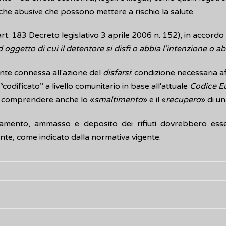
iche abusive che possono mettere a rischio la salute.
t. 183 Decreto legislativo 3 aprile 2006 n. 152), in accordo
oggetto di cui il detentore si disfi o abbia l’intenzione o abb
mente connessa all'azione del
disfarsi
: condizione necessaria 
“codificato” a livello comunitario in base all'attuale
Codice Eu
de comprendere anche lo «
smaltimento
» e il «
recupero
» di u
attamento, ammasso e deposito dei rifiuti dovrebbero ess
nte, come indicato dalla normativa vigente.
84, Decreto legislativo 152/06), i rifiuti sono classificati per 
ui gestione è affidata al Comune: il cittadino paga la tassa sui r
 loro trattamento (raccolta, trasporto, recupero e smaltimento