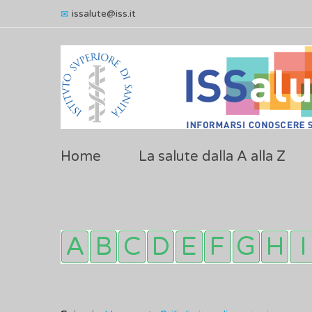
issalute@iss.it
Home
La salute dalla A alla Z