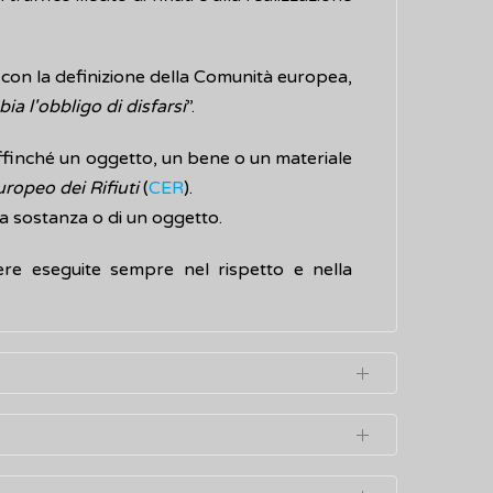
 con la definizione della Comunità europea,
ia l'obbligo di disfarsi
”.
affinché un oggetto, un bene o un materiale
ropeo dei Rifiuti
(
CER
).
na sostanza o di un oggetto.
ere eseguite sempre nel rispetto e nella
origine in:
ifiuti e il comune si occupa di smaltirli
) e delle discariche, deve essere effettuata