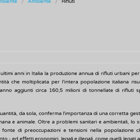
ambiente
Ambiente
Rifiuti
 ultimi anni in Italia la produzione annua di rifiuti urbani p
ità che moltiplicata per l’intera popolazione italiana risul
anno aggiunti circa 160,5 milioni di tonnellate di rifiuti 
antità, da sola, conferma l'importanza di una corretta gestio
mana e animale. Oltre a problemi sanitari e ambientali, lo 
- fonte di preoccupazioni e tensioni nella popolazione ch
o - ed effetti economici, legali e illegali, come quelli legati al 