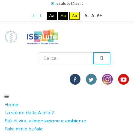
issalute@iss.it
Aa
Aa
Aa
A-
A
A+
Home
La salute dalla A alla Z
Stili di vita, alimentazione e ambiente
Falsi miti e bufale