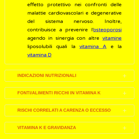
effetto protettivo nei confronti delle
malattie cardiovascolari e degenerative
del sistema nervoso. Inoltre,
contribuisce a prevenire l’
osteoporosi
agendo in sinergia con altre
vitamine
liposolubili quali la
vitamina A
e la
vitamina D
INDICAZIONI NUTRIZIONALI
Per evitare la carenza di vitamina K1, la
FONTI/ALIMENTI RICCHI IN VITAMINA K
raccomandazione è quella di assumere
almeno duecento grammi di verdura ogni
Le più importanti fonti naturali di vitamina K1
RISCHI CORRELATI A CARENZA O ECCESSO
giorno. Inoltre, sarebbe auspicabile
sono le verdure a foglia verde:
mangiare quotidianamente anche cibi
Carenza di vitamina K
spinaci
VITAMINA K E GRAVIDANZA
fermentati (
yogurt
,
formaggi
), in modo da
cavoli
Una carenza di vitamina K può verificarsi nel