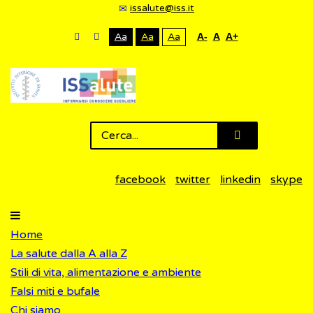
issalute@iss.it
Aa
Aa
Aa
A-
A
A+
facebook
twitter
linkedin
skype
Home
La salute dalla A alla Z
Stili di vita, alimentazione e ambiente
Falsi miti e bufale
Chi siamo