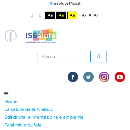
issalute@iss.it
Aa
Aa
Aa
A-
A
A+
Home
La salute dalla A alla Z
Stili di vita, alimentazione e ambiente
Falsi miti e bufale