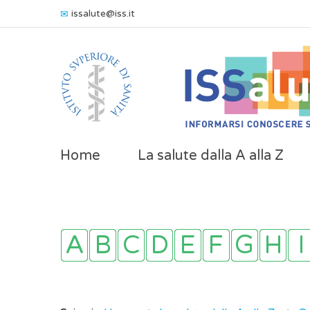
issalute@iss.it
Home
La salute dalla A alla Z