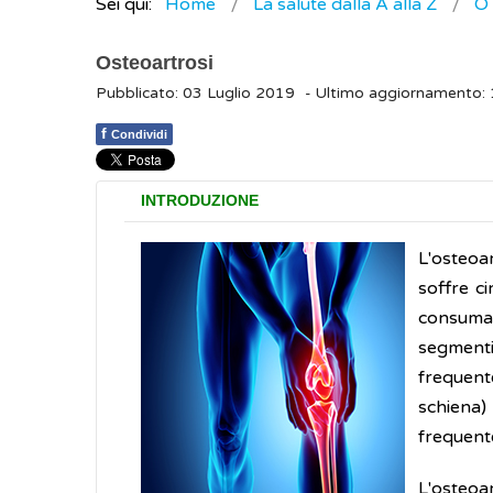
Sei qui:
Home
La salute dalla A alla Z
O
Osteoartrosi
Pubblicato: 03 Luglio 2019
- Ultimo aggiornamento:
f
Condividi
INTRODUZIONE
L'osteoar
soffre ci
consumar
segmenti 
frequent
schiena)
frequente
L'osteoar