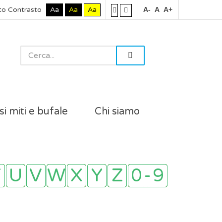
to Contrasto
Aa
Aa
Aa
A-
A
A+
si miti e bufale
Chi siamo