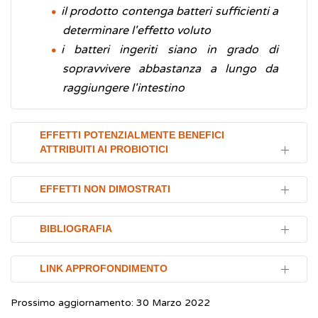
il prodotto contenga batteri sufficienti a
determinare l'effetto voluto
i batteri ingeriti siano in grado di
sopravvivere abbastanza a lungo da
raggiungere l'intestino
EFFETTI POTENZIALMENTE BENEFICI
ATTRIBUITI AI PROBIOTICI
Gli effetti benefici dei probiotici sono diversi;
EFFETTI NON DIMOSTRATI
essi, ad esempio, aiutano a prevenire la
diarrea associata agli
antibiotici
,
Alcuni effetti dei probiotici non sono ancora
BIBLIOGRAFIA
intervengono nella protezione dei bambini
stati dimostrati, essi includono:
nati prematuramente, nella
sindrome del
Ministero della Salute.
Linee guida probiotici.
LINK APPROFONDIMENTO
Coliche nei bambini
colon irritabile
, nell'
intolleranza al lattosio
e
Indicazioni per alimenti e integratori
nella pouchite (una infiammazione della
È stato suggerito che i probiotici possano
Prossimo aggiornamento: 30 Marzo 2022
contenenti microrganismi (batteri e/o lieviti)
Ministero della Salute.
Linee guida probiotici.