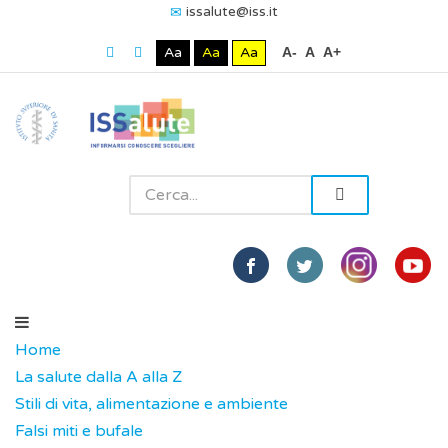
issalute@iss.it
Aa
Aa
Aa
A-
A
A+
Home
La salute dalla A alla Z
Stili di vita, alimentazione e ambiente
Falsi miti e bufale