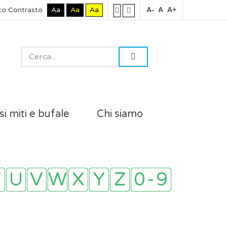
to Contrasto
Aa
Aa
Aa
A-
A
A+
si miti e bufale
Chi siamo