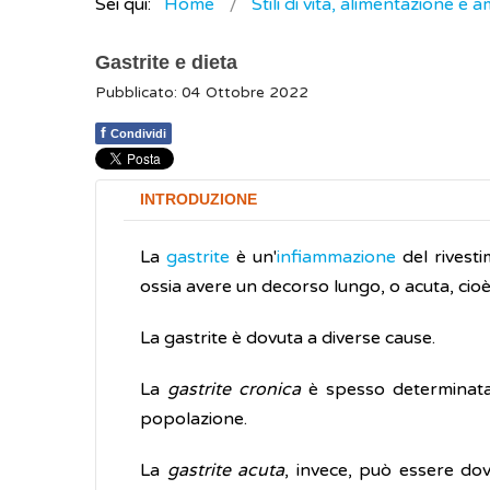
Sei qui:
Home
Stili di vita, alimentazione e 
Gastrite e dieta
Pubblicato: 04 Ottobre 2022
f
Condividi
INTRODUZIONE
La
gastrite
è un'
infiammazione
del rivest
ossia avere un decorso lungo, o acuta, cio
La gastrite è dovuta a diverse cause.
La
gastrite cronica
è spesso determinat
popolazione.
La
gastrite acuta
, invece, può essere dov