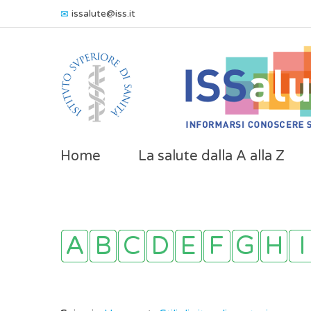
issalute@iss.it
Home
La salute dalla A alla Z