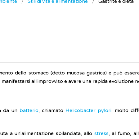
ambiente
Stili di vita e alimentazione
Gastrite e dieta
imento dello stomaco (detto mucosa gastrica) e può essere
è manifestarsi all'improvviso e avere una rapida evoluzione n
a da un
batterio
, chiamato
Helicobacter pylori
, molto dif
uta a un'alimentazione sbilanciata, allo
stress
, al fumo, al