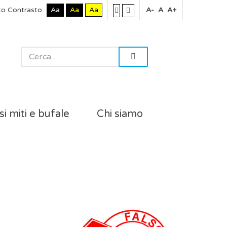
to Contrasto
Aa
Aa
Aa
A-
A
A+
si miti e bufale
Chi siamo