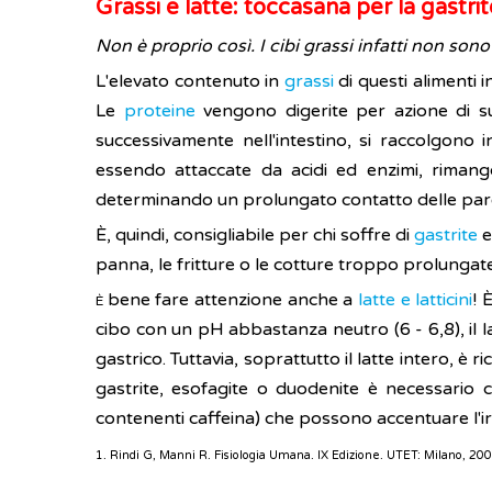
Grassi e latte: toccasana per la gastri
Non è proprio così. I cibi grassi infatti non sono
L'elevato contenuto in
grassi
di questi alimenti 
Le
proteine
vengono digerite per azione di suc
successivamente nell'intestino, si raccolgono 
essendo attaccate da acidi ed enzimi, rimango
determinando un prolungato contatto delle paret
È, quindi, consigliabile per chi soffre di
gastrite
e
panna, le fritture o le cotture troppo prolunga
bene fare attenzione anche a
latte e latticini
! 
È
cibo con un pH abbastanza neutro (6 - 6,8), il 
gastrico. Tuttavia, soprattutto il latte intero, 
gastrite, esofagite o duodenite è necessario
contenenti caffeina) che possono accentuare l'ir
1. Rindi G, Manni R. Fisiologia Umana. IX Edizione. UTET: Milano, 20