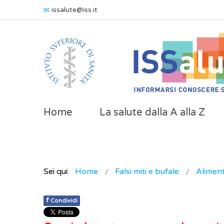
issalute@iss.it
Home
La salute dalla A alla Z
Sei qui:
Home
Falsi miti e bufale
Alimen
f
Condividi