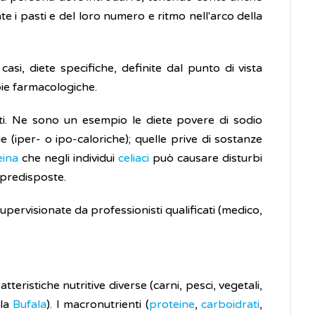
te i pasti e del loro numero e ritmo nell'arco della
asi, diete specifiche, definite dal punto di vista
apie farmacologiche.
enti. Ne sono un esempio le diete povere di sodio
e (iper- o ipo-caloriche); quelle prive di sostanze
eina
che negli individui
celiaci
può causare disturbi
e predisposte.
pervisionate da professionisti qualificati (medico,
tteristiche nutritive diverse (carni, pesci, vegetali,
la
Bufala
). I macronutrienti (
proteine
,
carboidrati
,