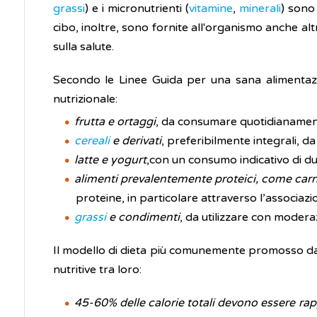
grassi
) e i micronutrienti (
vitamine
,
minerali
) sono
cibo, inoltre, sono fornite all'organismo anche a
sulla salute.
Secondo le Linee Guida per una sana alimentazion
nutrizionale:
frutta e ortaggi
, da consumare quotidianament
cereali
e derivati
, preferibilmente integrali, d
latte e yogurt
,con un consumo indicativo di du
alimenti prevalentemente proteici, come carn
proteine, in particolare attraverso l’associazi
grassi
e condimenti
, da utilizzare con moderaz
Il modello di dieta più comunemente promosso dall
nutritive tra loro:
45-60% delle calorie totali devono essere ra