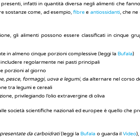
 presenti, infatti in quantità diversa negli alimenti che fann
ltre sostanze come, ad esempio,
fibre
e
antiossidanti
, che ne
e, gli alimenti possono essere classificati in cinque gru
e in almeno cinque porzioni complessive (leggi la
Bufala
)
a includere regolarmente nei pasti principali
e porzioni al giorno
e, pesce, formaggi, uova e legumi
, da alternare nel corso d
one tra legumi e cereali
ione, privilegiando l’olio extravergine di oliva
e società scientifiche nazionali ed europee è quello che p
ppresentate da carboidrati
(leggi la
Bufala
o guarda il
Video
)