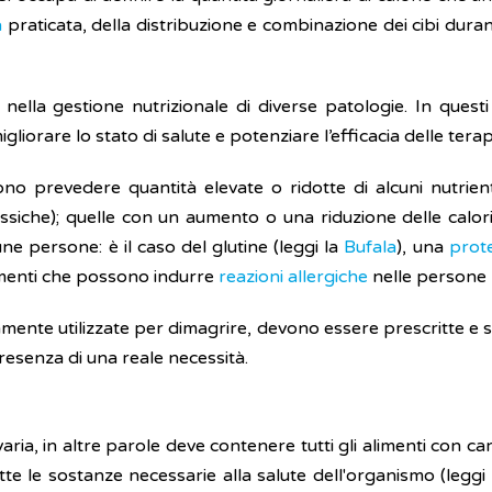
a
praticata, della distribuzione e combinazione dei cibi duran
lla gestione nutrizionale di diverse patologie. In questi c
gliorare lo stato di salute e potenziare l’efficacia delle ter
sono prevedere quantità elevate o ridotte di alcuni nutri
assiche); quelle con un aumento o una riduzione delle calori
e persone: è il caso del glutine (leggi la
Bufala
), una
prot
alimenti che possono indurre
reazioni allergiche
nelle person
nte utilizzate per dimagrire, devono essere prescritte e su
 presenza di una reale necessità.
ria, in altre parole deve contenere tutti gli alimenti con cara
te le sostanze necessarie alla salute dell'organismo (leggi 