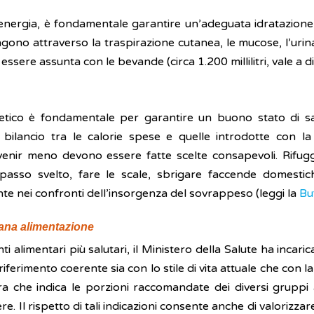
 energia, è fondamentale garantire un’adeguata idratazione
ono attraverso la traspirazione cutanea, le mucose, l’urina 
 essere assunta con le bevande (circa 1.200 millilitri, vale a di
etico è fondamentale per garantire un buono stato di s
bilancio tra le calorie spese e quelle introdotte con l
enir meno devono essere fatte scelte consapevoli. Rifugg
asso svelto, fare le scale, sbrigare faccende domestich
e nei confronti dell’insorgenza del sovrappeso (leggi la
Bu
sana alimentazione
limentari più salutari, il Ministero della Salute ha incari
iferimento coerente sia con lo stile di vita attuale che con 
ra che indica le porzioni raccomandate dei diversi gruppi 
ere. Il rispetto di tali indicazioni consente anche di valoriz