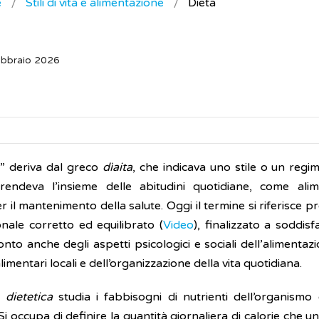
e
Stili di vita e alimentazione
Dieta
ebbraio 2026
a” deriva dal greco
dìaita
, che indicava uno stile o un regime
endeva l’insieme delle abitudini quotidiane, come alimen
 il mantenimento della salute. Oggi il termine si riferisce p
onale corretto ed equilibrato (
Video
), finalizzato a soddisf
nto anche degli aspetti psicologici e sociali dell’alimentaz
alimentari locali e dell’organizzazione della vita quotidiana.
dietetica
studia i fabbisogni di nutrienti dell’organismo 
 Si occupa di definire la quantità giornaliera di calorie ch