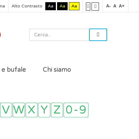
rna
Alto Contrasto
Aa
Aa
Aa
A-
A
A+
i e bufale
Chi siamo