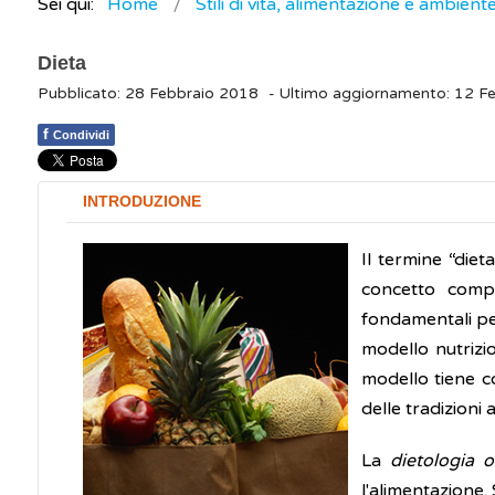
Sei qui:
Home
Stili di vita, alimentazione e ambient
Dieta
Pubblicato: 28 Febbraio 2018
- Ultimo aggiornamento: 12 F
f
Condividi
INTRODUZIONE
Il termine “diet
concetto compr
fondamentali per
modello nutrizi
modello tiene co
delle tradizioni 
La
dietologia
o 
l'alimentazione.