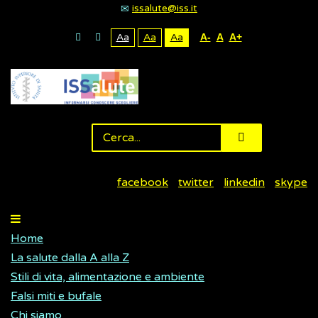
issalute@iss.it
Aa
Aa
Aa
A-
A
A+
facebook
twitter
linkedin
skype
Home
La salute dalla A alla Z
Stili di vita, alimentazione e ambiente
Falsi miti e bufale
Chi siamo