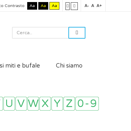
to Contrasto
Aa
Aa
Aa
A-
A
A+
si miti e bufale
Chi siamo