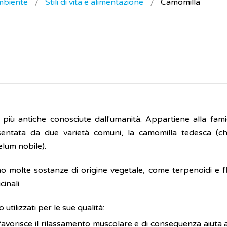
ambiente
Stili di vita e alimentazione
Camomilla
più antiche conosciute dall'umanità. Appartiene alla famig
ntata da due varietà comuni, la camomilla tedesca (ch
lum nobile).
no molte sostanze di origine vegetale, come terpenoidi e fl
inali.
 utilizzati per le sue qualità:
 favorisce il rilassamento muscolare e di conseguenza aiuta