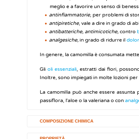
meglio e a favorire un senso di beness
antinfiammatorie
, per problemi di sto
antipiretiche
, vale a dire in grado di 
antibatteriche, antimicotiche,
contro
analgesiche,
in grado di ridurre il
dolo
In genere, la camomilla è consumata mettend
Gli
oli essenziali
, estratti dai fiori, poss
Inoltre, sono impiegati in molte lozioni per
La camomilla può anche essere assunta p
passiflora, l'aloe o la valeriana o con
analge
COMPOSIZIONE CHIMICA
Gli effetti benefici della camomilla sono l
PROPRIETÀ