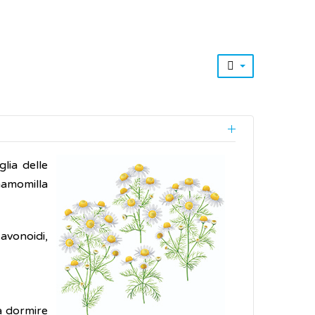
lia delle
amomilla
avonoidi,
 a dormire