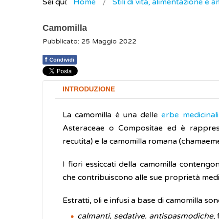
Sei qui:
Home
Stili di vita, alimentazione e 
Camomilla
Pubblicato: 25 Maggio 2022
f
Condividi
INTRODUZIONE
La camomilla è una delle
erbe medicinali
Asteraceae o Compositae ed è rapprese
recutita) e la camomilla romana (chamaeme
I fiori essiccati della camomilla contengo
che contribuiscono alle sue proprietà medic
Estratti, oli e infusi a base di camomilla sono
calmanti, sedative, antispasmodiche
,