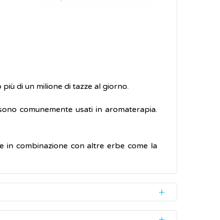
iù di un milione di tazze al giorno.
i e sono comunemente usati in aromaterapia.
e in combinazione con altre erbe come la
a parte centrale (apigenina, luteolina) e di