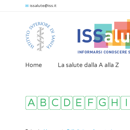
issalute@iss.it
Home
La salute dalla A alla Z