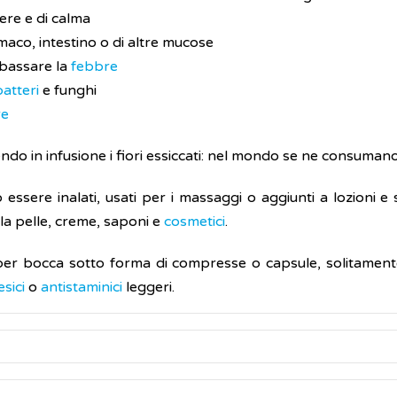
ere e di calma
maco, intestino o di altre mucose
abbassare la
febbre
batteri
e funghi
re
o in infusione i fiori essiccati: nel mondo se ne consumano p
ono essere inalati, usati per i massaggi o aggiunti a lozion
 la pelle, creme, saponi e
cosmetici
.
er bocca sotto forma di compresse o capsule, solitament
sici
o
antistaminici
leggeri.
egati alla presenza di diversi flavonoidi contenuti nella su