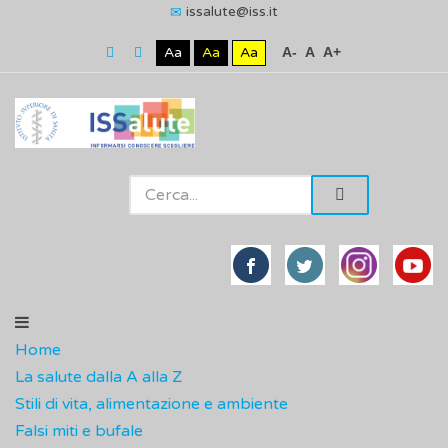
issalute@iss.it
Aa
Aa
Aa
A-
A
A+
Home
La salute dalla A alla Z
Stili di vita, alimentazione e ambiente
Falsi miti e bufale