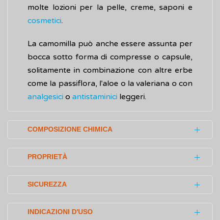
molte lozioni per la pelle, creme, saponi e
cosmetici
.
La camomilla può anche essere assunta per
bocca sotto forma di compresse o capsule,
solitamente in combinazione con altre erbe
come la passiflora, l'aloe o la valeriana o con
analgesici
o
antistaminici
leggeri.
COMPOSIZIONE CHIMICA
Gli effetti benefici della camomilla sono
PROPRIETÀ
legati alla presenza di diversi flavonoidi
contenuti nella sua parte centrale
Tradizionalmente, la camomilla è stata usata
SICUREZZA
(apigenina, luteolina) e di derivati ​​flavonolici
per secoli come medicina antinfiammatoria,
(quercetina, patuletina).
antiossidante, leggermente astringente e
Gli effetti indesiderati (effetti collaterali)
INDICAZIONI D'USO