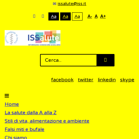
issalute@iss.it
Aa
Aa
Aa
A-
A
A+
facebook
twitter
linkedin
skype
Home
La salute dalla A alla Z
Stili di vita, alimentazione e ambiente
Falsi miti e bufale
Chi siamo