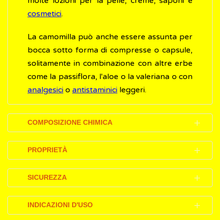
molte lozioni per la pelle, creme, saponi e
cosmetici
.
La camomilla può anche essere assunta per
bocca sotto forma di compresse o capsule,
solitamente in combinazione con altre erbe
come la passiflora, l'aloe o la valeriana o con
analgesici
o
antistaminici
leggeri.
COMPOSIZIONE CHIMICA
Gli effetti benefici della camomilla sono
PROPRIETÀ
legati alla presenza di diversi flavonoidi
contenuti nella sua parte centrale
Tradizionalmente, la camomilla è stata usata
SICUREZZA
(apigenina, luteolina) e di derivati ​​flavonolici
per secoli come medicina antinfiammatoria,
(quercetina, patuletina).
antiossidante, leggermente astringente e
Gli effetti indesiderati (effetti collaterali)
INDICAZIONI D'USO
sedativa.
sono rari e l'uso della camomilla è