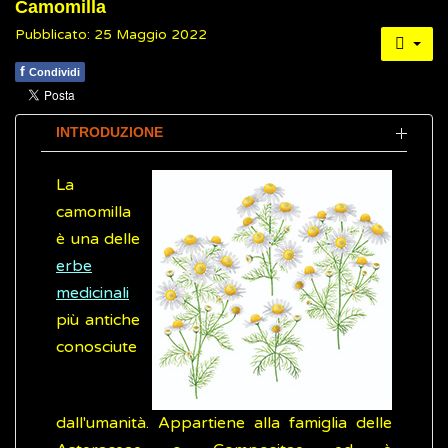
Camomilla
Pubblicato: 25 Maggio 2022
f
Condividi
INTRODUZIONE
La
camomilla
è una delle
erbe
medicinali
più antiche
conosciute
dall'umanità. Appartiene alla famiglia delle