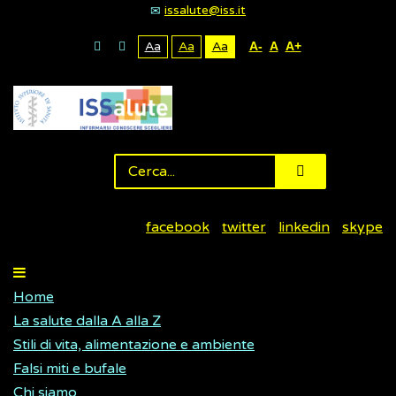
issalute@iss.it
Aa
Aa
Aa
A-
A
A+
facebook
twitter
linkedin
skype
Home
La salute dalla A alla Z
Stili di vita, alimentazione e ambiente
Falsi miti e bufale
Chi siamo