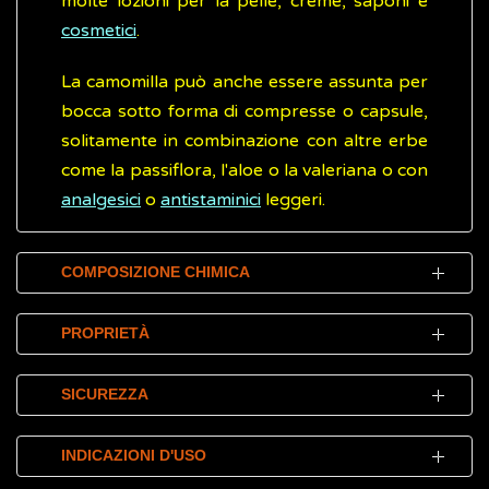
molte lozioni per la pelle, creme, saponi e
cosmetici
.
La camomilla può anche essere assunta per
bocca sotto forma di compresse o capsule,
solitamente in combinazione con altre erbe
come la passiflora, l'aloe o la valeriana o con
analgesici
o
antistaminici
leggeri.
COMPOSIZIONE CHIMICA
Gli effetti benefici della camomilla sono
PROPRIETÀ
legati alla presenza di diversi flavonoidi
contenuti nella sua parte centrale
Tradizionalmente, la camomilla è stata usata
SICUREZZA
(apigenina, luteolina) e di derivati ​​flavonolici
per secoli come medicina antinfiammatoria,
(quercetina, patuletina).
antiossidante, leggermente astringente e
Gli effetti indesiderati (effetti collaterali)
INDICAZIONI D'USO
sedativa.
sono rari e l'uso della camomilla è