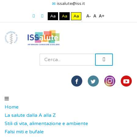
issalute@iss.it
Aa
Aa
Aa
A-
A
A+
Home
La salute dalla A alla Z
Stili di vita, alimentazione e ambiente
Falsi miti e bufale