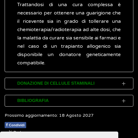
Trattandosi di una cura complessa è
necessario per ottenere una guarigione che
il ricevente sia in grado di tollerare una
chemioterapia/radioterapia ad alte dosi, che
la malattia da curare sia sensibile ai farmaci e
nel caso di un trapianto allogenico sia
disponibile un donatore geneticamente
compatibile.
DONAZIONE DI CELLULE STAMINALI
Fino a pochi anni fa, la possibilità di
BIBLIOGRAFIA
effettuare un trapianto era vincolata alla
Prossimo aggiornamento: 18 Agosto 2027
disponibilità di un
donatore
, perfettamente
NHS Choices.
Stem cell and bone marrow
compatibile con il malato, presente
transplants
(Inglese)
f
Condividi
nell'ambito familiare, evento che si verifica
Mayo Clinic.
Bone marrow transplant