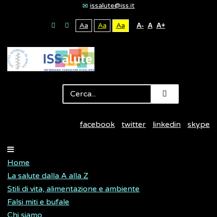
issalute@iss.it
Aa
Aa
Aa
A-
A
A+
facebook
twitter
linkedin
skype
Home
La salute dalla A alla Z
Stili di vita, alimentazione e ambiente
Falsi miti e bufale
Chi siamo