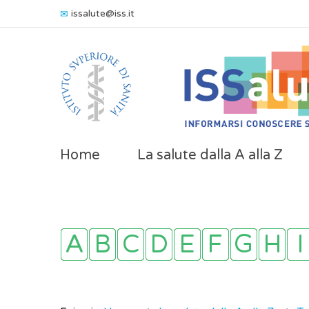
issalute@iss.it
Home
La salute dalla A alla Z