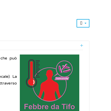
o
che può
cale). La
ttraverso