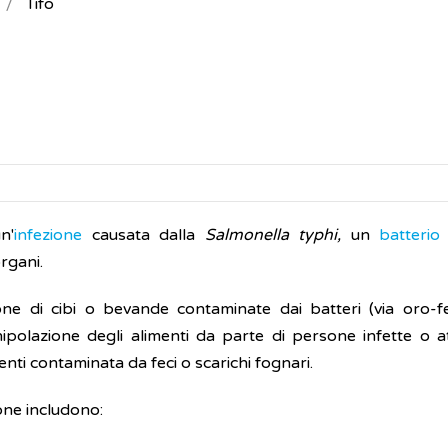
Tifo
n'
infezione
causata dalla
Salmonella typhi,
un
batteri
rgani.
ione di cibi o bevande contaminate dai batteri (via oro-fe
polazione degli alimenti da parte di persone infette o a
enti contaminata da feci o scarichi fognari.
ione includono: