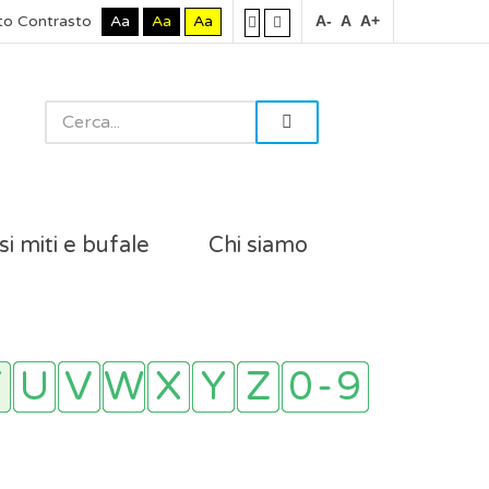
to Contrasto
Aa
Aa
Aa
A-
A
A+
si miti e bufale
Chi siamo