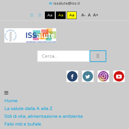
issalute@iss.it
Aa
Aa
Aa
A-
A
A+
Home
La salute dalla A alla Z
Stili di vita, alimentazione e ambiente
Falsi miti e bufale