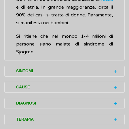
e di etnia. In grande maggioranza, circa il
90% dei casi, si tratta di donne. Raramente,
si manifesta nei bambini.
Si ritiene che nel mondo 1-4 milioni di
persone siano malate di sindrome di
Sjögren.
SINTOMI
I disturbi (sintomi) più comuni della sindrome
CAUSE
di Sjögren sono rappresentati da secchezza
degli occhi, della bocca o vaginale. Si tratta
Nella sindrome di Sjögren gli
anticorpi
, che
DIAGNOSI
di fastidi molto comuni in età avanzata,
fanno parte del sistema di difesa (sistema
presenti anche nelle persone non malate.
immunitario) e normalmente attaccano gli
La sindrome di Sjögren può essere difficile
TERAPIA
agenti esterni all'organismo (ad esempio,
da accertare (diagnosticare) perché i