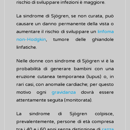
rischio di sviluppare infezioni è maggiore.
La sindrome di Sjögren, se non curata, può
causare un danno permanente della vista o
aumentare il rischio di sviluppare un
linfoma
non-Hodgkin
, tumore delle ghiandole
linfatiche.
Nelle donne con sindrome di Sjögren vi è la
probabilità di generare bambini con una
eruzione cutanea temporanea (lupus) o, in
rari casi, con anomalie cardiache; per questo
motivo ogni
gravidanza
dovrà essere
attentamente seguita (monitorata).
La sindrome di Sjögren colpisce,
prevalentemente, persone di età compresa
tra i 40 e i 60 anni senza distinzione di
razza