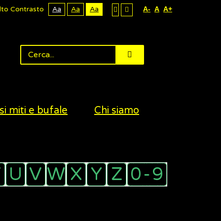
lto Contrasto
Aa
Aa
Aa
A-
A
A+
si miti e bufale
Chi siamo