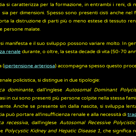
ia si caratterizza per la formazione, in entrambi i reni, di 
a per dimensioni. Spesso sono presenti cisti anche nel fe
rta la distruzione di parti più o meno estese di tessuto re
lle persone malate.
n cui si manifesta e il suo sviluppo possono variare molto. In ge
nza renale
durante, o oltre, la sesta decade di vita (50-70 anni
 (
ipertensione arteriosa
) accompagna spesso questo proce
ale policistica, si distingue in due tipologie:
mica dominante
, dall’inglese
Autosomal Dominant Polycis
si in cui sono presenti più persone colpite nella stessa fami
equente. Anche se presente sin dalla nascita, si sviluppa le
ia può portare all'insufficienza renale e alla necessità di
tra
ca recessiva
, dall'inglese
Autosomal Recessive Polycisti
se
Polycystic Kidney and Hepatic Disease 1
, che significa 