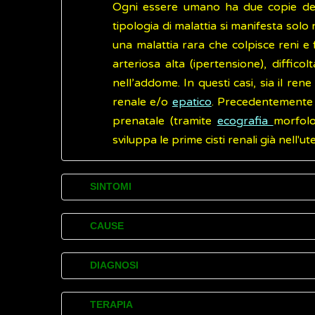
Ogni essere umano ha due copie d
tipologia di malattia si manifesta solo
una malattia rara che colpisce reni e 
arteriosa alta (ipertensione), diffic
nell’addome. In questi casi, sia il re
renale e/o
epatico
. Precedentemente a
prenatale (tramite
ecografia
morfolo
sviluppa le prime cisti renali già nell'
SINTOMI
Nella forma più rara della malattia renale
CAUSE
difettoso, una proveniente dalla madre e
gravemente colpiti da tale malattia possono
Il rene policistico è una malattia causata 
DIAGNOSI
determinando un'alterata maturazione dei po
provocando la crescita di numerose cisti.
a sviluppare un aumento della pressione n
In caso di rene policistico, sia la palpazion
TERAPIA