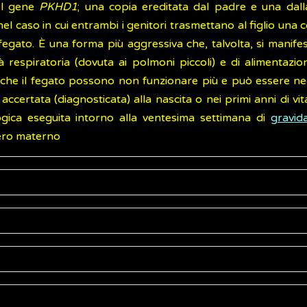
el gene
PKHD1
; una copia ereditata dal padre e una dal
 nel caso in cui entrambi i genitori trasmettano al figlio una
fegato. È una forma più aggressiva che, talvolta, si manifes
oltà respiratoria (dovuta ai polmoni piccoli) e di alimenta
ne che il fegato possono non funzionare più e può essere ne
ccertata (diagnosticata) alla nascita o nei primi anni di v
gica eseguita intorno alla ventesima settimana di
gravid
utero materno
 policistica (autosomica recessiva, vale a dire che per tras
 una dal padre), le cisti diventano così grandi da causa
 morire subito dopo la nascita. In questi casi, infatti, l'
in
per il 90% da un difetto genetico ereditario che interrompe il
lmoni. Anche il fegato è interessato e, tra i 5 e i 10 anni d
ei vasi sanguigni che collegano l’intestino al fegato (si
e della due aree corrispondenti ai reni, sia la storia dello st