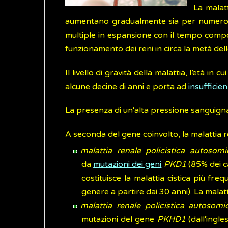
La malatt
aumentano gradualmente sia per numero si
multiple in espansione con il tempo compo
funzionamento dei reni in circa la metà de
Il livello di gravità della malattia, l’età i
alcune decine di anni e porta ad
insufficie
La presenza di un'alta pressione sanguigna
A seconda del gene coinvolto, la malattia ren
malattia renale policistica autoso
da
mutazioni dei geni
PKD1
(85% dei ca
costituisce la malattia cistica più fr
genere a partire dai 30 anni). La malatt
malattia renale policistica autosomi
mutazioni del gene
PKHD1
(dall'ingle