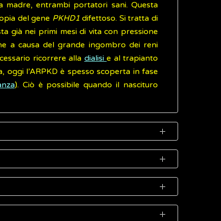
la madre, entrambi portatori sani. Questa
 copia del gene
PKHD1
difettoso. Si tratta di
ta già nei primi mesi di vita con pressione
zione a causa del grande ingombro dei reni
cessario ricorrere alla
dialisi
e al trapianto
ita, oggi l’ARPKD è spesso scoperta in fase
anza
). Ciò è possibile quando il nascituro
metterla sono necessarie due copie del gene
re un rigonfiamento addominale. I neonati
sufficienza renale
può svilupparsi nel feto
 normale sviluppo di alcune cellule nei reni
i età, il bambino con rene policistico tende
stema portale). Possono, infine, comparire
ato di salute dei familiari (storia familiare)