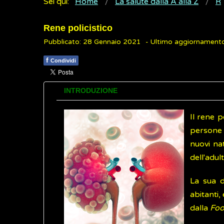
Sei qui:
Home
La salute dalla A alla Z
R
Rene policistico
Pubblicato: 28 Gennaio 2021
- Ultimo aggiornament
f
Condividi
INTRODUZIONE
Il rene p
persone 
nuovi na
dell'adult
La sua d
abitanti,
dalla
Foo