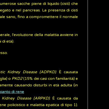
numerose sacche piene di liquido (cisti) che
gato e nel pancreas. La presenza di cisti
nale sano, fino a compromettere il normale
nerale, l'evoluzione della malattia avviene in
 di età).
sso.
tic Kidney Disease (ADPKD)
. È causata
glia) o
PKD2
(15% dei casi con familiarità) e
ntamente causando disturbi in età adulta (in
pianto di rene
c Kidney Disease (ARPKD)
. È causata da
rene policistico e malattia epatica di tipo 1).