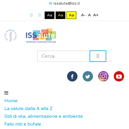
issalute@iss.it
Aa
Aa
Aa
A-
A
A+
Home
La salute dalla A alla Z
Stili di vita, alimentazione e ambiente
Falsi miti e bufale