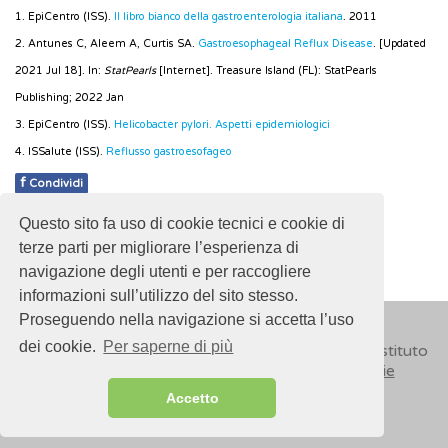
1. EpiCentro (ISS).
Il libro bianco della gastroenterologia italiana
. 2011
2. Antunes C, Aleem A, Curtis SA.
Gastroesophageal Reflux Disease
. [Updated
2021 Jul 18]. In:
StatPearls
[Internet]. Treasure Island (FL): StatPearls
Publishing; 2022 Jan
3. EpiCentro (ISS).
Helicobacter pylori. Aspetti epidemiologici
4. ISSalute (ISS).
Reflusso gastroesofageo
f
Condividi
Questo sito fa uso di cookie tecnici e cookie di
Pubblicato: 10 Maggio 2018
terze parti per migliorare l’esperienza di
navigazione degli utenti e per raccogliere
informazioni sull’utilizzo del sito stesso.
Proseguendo nella navigazione si accetta l’uso
dei cookie.
Per saperne di più
© 2018
ISSalute - Sito sviluppato e gestito dall’Istituto
Superiore di Sanità (ISS) -
Disclaimer
-
Cookie
Accetto
Sitemap