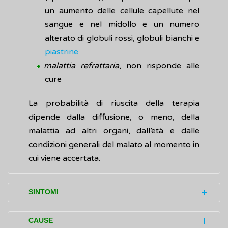
un aumento delle cellule capellute nel
sangue e nel midollo e un numero
alterato di globuli rossi, globuli bianchi e
piastrine
malattia refrattaria
, non risponde alle
cure
La probabilità di riuscita della terapia
dipende dalla diffusione, o meno, della
malattia ad altri organi, dall’età e dalle
condizioni generali del malato al momento in
cui viene accertata.
SINTOMI
Considerata la sua crescita lenta, la leucemia
CAUSE