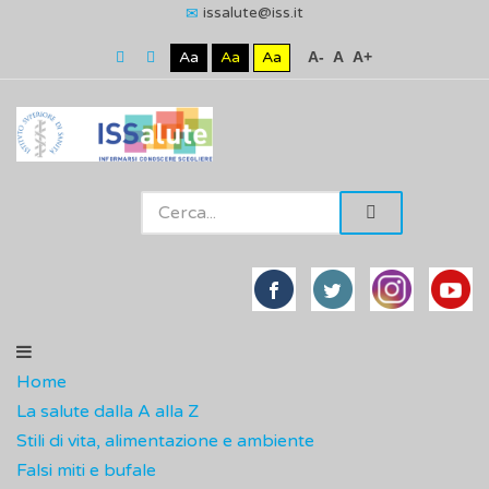
issalute@iss.it
Aa
Aa
Aa
A-
A
A+
Home
La salute dalla A alla Z
Stili di vita, alimentazione e ambiente
Falsi miti e bufale