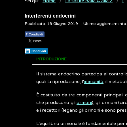
Sei qui:
Home
La salute dalla A alla Z
I
Interferenti endocrini
Pubblicato: 19 Giugno 2019
- Ultimo aggiornamento
f
Condividi
Condividi
INTRODUZIONE
Il sistema endocrino partecipa al controll
quali la riproduzione, l'
immunità
, il metabo
È costituito da tre componenti principali co
che producono gli
ormoni
), gli ormoni (ci
e i recettori (legano gli ormoni e sono presen
L'equilibrio ormonale è fondamentale per 