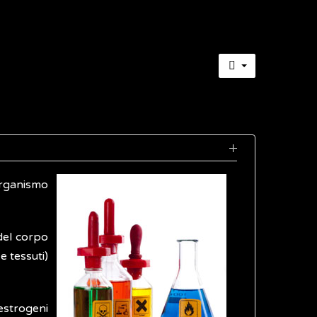
'organismo
 del corpo
e tessuti)
estrogeni