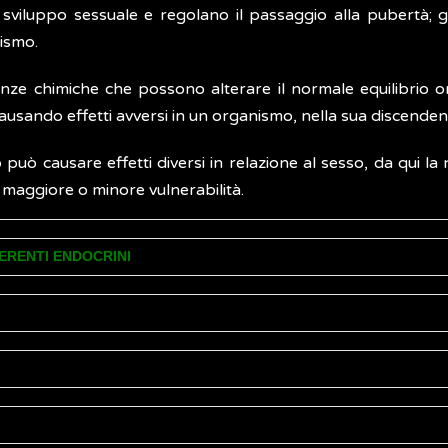
 sviluppo sessuale e regolano il passaggio alla pubertà; g
lismo.
stanze chimiche che possono alterare il normale equilibr
 causando effetti avversi in un organismo, nella sua discend
uò causare effetti diversi in relazione al sesso, da qui la n
 maggiore o minore vulnerabilità.
ERENTI ENDOCRINI
i endocrini sono molte e possono essere suddivise in diverse 
sine prodotte da piante (fitoestrogeni) e alcuni tipi di funghi
traverso diversi meccanismi:
e
naturalmente presente in natura
, il legame di questa sost
esposti agli interferenti endocrini derivati da diverse sorg
empio, additivi nelle plastiche quali ftalati e
bisfenolo A
)
bagliati o in quantità eccessiva (effetto agonistico)