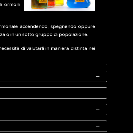
li ormoni
io ormonale accendendo, spegnendo oppure
enza o in un sotto gruppo di popolazione.
ecessità di valutarli in maniera distinta nei
classi:
anza al recettore presente sulla cellula può
enti.