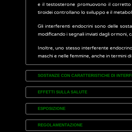
e il testosterone promuovono il corretto
tiroidei controllano lo sviluppo e il metabo
Gli interferenti endocrini sono delle so
modificando i segnali inviati dagli ormoni,
Inoltre, uno stesso interferente endocrino p
maschi e nelle femmine, anche in termini di
SOSTANZE CON CARATTERISTICHE DI INTERF
Sostanze con caratteristiche di interferent
EFFETTI SULLA SALUTE
sostanze chimiche naturali,
incluse tos
Gli interferenti endocrini possono agire at
sostanze chimiche di sintesi
, quali:
ESPOSIZIONE
pesticidi
(insetticidi, fungicidi)
mimare l’attività biologica dell’
ormon
La popolazione e l'ambiente possono essere 
prodotti medicali e di consumo
(es
indurre la risposta cellulare in tempi s
REGOLAMENTAZIONE