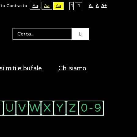
lto Contrasto
Aa
Aa
Aa
A-
A
A+
si miti e bufale
Chi siamo