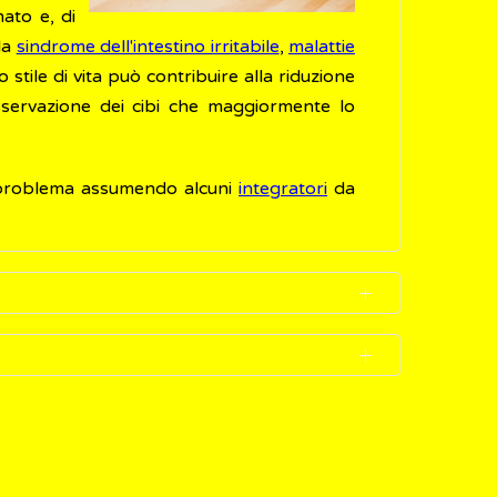
ato e, di
la
sindrome dell'intestino irritabile
,
malattie
o stile di vita può contribuire alla riduzione
sservazione dei cibi che maggiormente lo
 il problema assumendo alcuni
integratori
da
tegratori
a base di enzimi, integratori con
ente porosa, inodore e insapore, ottenuta