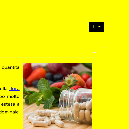
 quantità
della
flora
rbo molto
 estesa a
dominale.