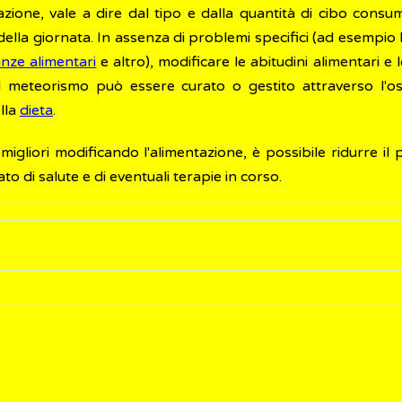
zione, vale a dire dal tipo e dalla quantità di cibo consum
ella giornata. In assenza di problemi specifici (ad esempio 
anze alimentari
e altro), modificare le abitudini alimentari e l
il meteorismo può essere curato o gestito attraverso l'o
lla
dieta
.
n migliori modificando l'alimentazione, è possibile ridurre
o di salute e di eventuali terapie in corso.
durre il meteorismo sono il carbone (vegetale e animale),
in
o
attivo
o
carbone attivato
è una polvere finissima, estremam