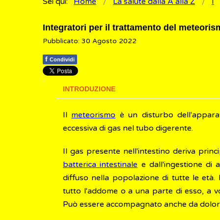
Sei qui:
Home
La salute dalla A alla Z
I
Integratori per il trattamento del meteori
Pubblicato: 30 Agosto 2022
f
Condividi
INTRODUZIONE
Il
meteorismo
è un disturbo dell'apparat
eccessiva di gas nel tubo digerente.
Il gas presente nell'intestino deriva prin
batterica intestinale
e dall'ingestione di 
diffuso nella popolazione di tutte le età
tutto l'addome o a una parte di esso, a v
Può essere accompagnato anche da dolore