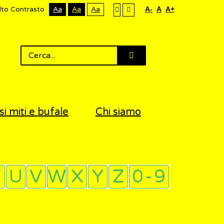
lto Contrasto
Aa
Aa
Aa
A-
A
A+
si miti e bufale
Chi siamo