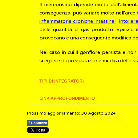
Il meteorismo dipende molto dall'alimenta
conseguenza, può variare molto nell'arco d
infiammatorie croniche intestinali
,
intoller
delle quantità di gas prodotto. Spesso 
provocano e una conseguente modifica de
Nel caso in cui il gonfiore persista e no
scegliere dopo valutazione medica dello stat
TIPI DI INTEGRATORI
I prodotti maggiormente utilizzati per ri
LINK APPROFONDIMENTO
probiotici
e prebiotici e tisane carminative.
Prossimo aggiornamento: 30 Agosto 2024
Humanitas Research Hospital.
Meteorism
Carbone vegetale e animale
f
Condividi
Il
ca
rbone vegetale
, detto anche
carbone 