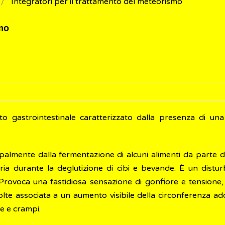
Integratori per il trattamento del meteorismo
smo
o gastrointestinale caratterizzato dalla presenza di una
cipalmente dalla fermentazione di alcuni alimenti da parte 
aria durante la deglutizione di cibi e bevande. È un distu
. Provoca una fastidiosa sensazione di gonfiore e tensione,
olte associata a un aumento visibile della circonferenza ad
 e crampi.