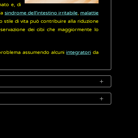
ato e, di
la
sindrome dell'intestino irritabile
,
malattie
o stile di vita può contribuire alla riduzione
sservazione dei cibi che maggiormente lo
 il problema assumendo alcuni
integratori
da
tegratori
a base di enzimi, integratori con
ente porosa, inodore e insapore, ottenuta