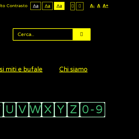
lto Contrasto
Aa
Aa
Aa
A-
A
A+
si miti e bufale
Chi siamo