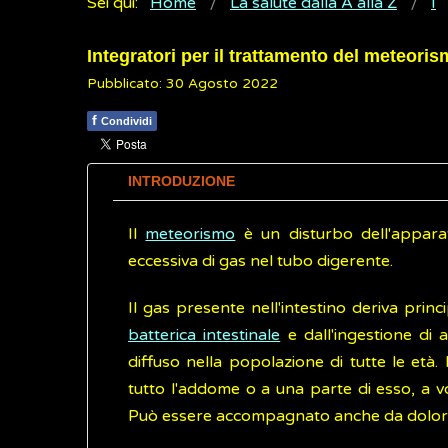
Sei qui:
Home
La salute dalla A alla Z
I
Integratori per il trattamento del meteori
Pubblicato: 30 Agosto 2022
f
Condividi
INTRODUZIONE
Il
meteorismo
è un disturbo dell'apparat
eccessiva di gas nel tubo digerente.
Il gas presente nell'intestino deriva prin
batterica intestinale
e dall'ingestione di 
diffuso nella popolazione di tutte le età
tutto l'addome o a una parte di esso, a v
Può essere accompagnato anche da dolore