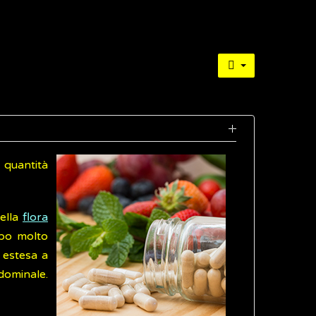
 quantità
della
flora
rbo molto
 estesa a
dominale.