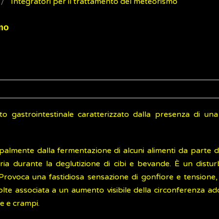
Integratori per il trattamento del meteorismo
smo
o gastrointestinale caratterizzato dalla presenza di una
cipalmente dalla fermentazione di alcuni alimenti da parte 
aria durante la deglutizione di cibi e bevande. È un distu
. Provoca una fastidiosa sensazione di gonfiore e tensione,
olte associata a un aumento visibile della circonferenza ad
 e crampi.