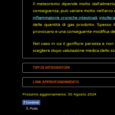
Il meteorismo dipende molto dall'alimenta
conseguenza, può variare molto nell'arco d
infiammatorie croniche intestinali
,
intoller
delle quantità di gas prodotto. Spesso 
provocano e una conseguente modifica de
Nel caso in cui il gonfiore persista e no
scegliere dopo valutazione medica dello stat
TIPI DI INTEGRATORI
I prodotti maggiormente utilizzati per ri
LINK APPROFONDIMENTO
probiotici
e prebiotici e tisane carminative.
Prossimo aggiornamento: 30 Agosto 2024
Humanitas Research Hospital.
Meteorism
Carbone vegetale e animale
f
Condividi
Il
ca
rbone vegetale
, detto anche
carbone 