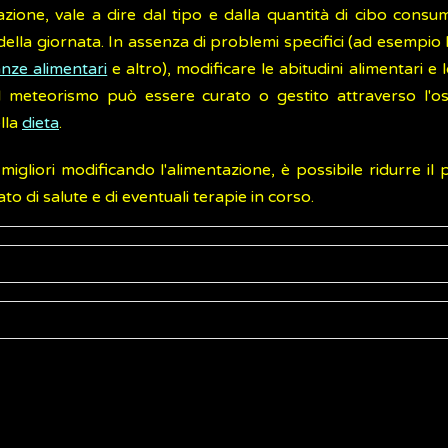
zione, vale a dire dal tipo e dalla quantità di cibo consum
ella giornata. In assenza di problemi specifici (ad esempio 
anze alimentari
e altro), modificare le abitudini alimentari e l
il meteorismo può essere curato o gestito attraverso l'o
lla
dieta
.
n migliori modificando l'alimentazione, è possibile ridurre
o di salute e di eventuali terapie in corso.
durre il meteorismo sono il carbone (vegetale e animale),
in
o
attivo
o
carbone attivato
è una polvere finissima, estremam