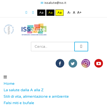
issalute@iss.it
Aa
Aa
Aa
A-
A
A+
Home
La salute dalla A alla Z
Stili di vita, alimentazione e ambiente
Falsi miti e bufale