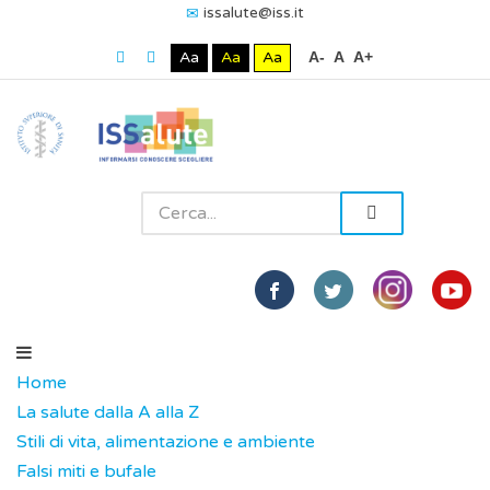
issalute@iss.it
Aa
Aa
Aa
A-
A
A+
Home
La salute dalla A alla Z
Stili di vita, alimentazione e ambiente
Falsi miti e bufale