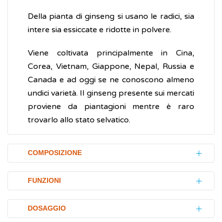
Della pianta di ginseng si usano le radici, sia
intere sia essiccate e ridotte in polvere.
​Viene coltivata principalmente in Cina,
Corea, Vietnam, Giappone, Nepal, Russia e
Canada e ad oggi se ne conoscono almeno
undici varietà. Il ginseng presente sui mercati
proviene da piantagioni mentre è raro
trovarlo allo stato selvatico.
COMPOSIZIONE
Il ginseng contiene numerosi composti:
FUNZIONI
vitamine
(
A
,B,
C
ed E)
Sul ginseng sono stati condotti diversi studi
minerali
(ferro, magnesio, potassio e
DOSAGGIO
scientifici per valutarne i potenziali effetti
fosforo)