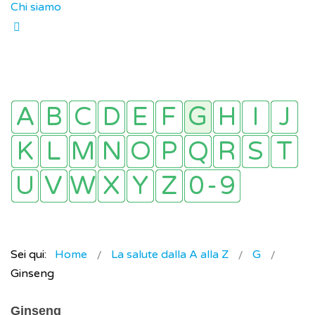
Chi siamo
Sei qui:
Home
La salute dalla A alla Z
G
Ginseng
Ginseng