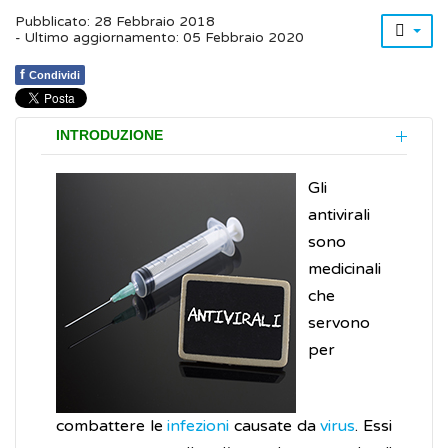
Pubblicato: 28 Febbraio 2018
- Ultimo aggiornamento: 05 Febbraio 2020
f
Condividi
INTRODUZIONE
Gli
antivirali
sono
medicinali
che
servono
per
combattere le
infezioni
causate da
virus
. Essi