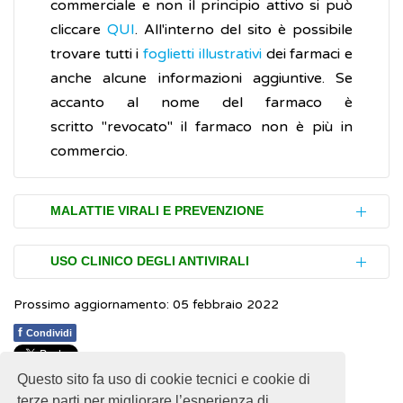
commerciale e non il principio attivo si può
cliccare
QUI
. All'interno del sito è possibile
trovare tutti i
foglietti illustrativi
dei farmaci e
anche alcune informazioni aggiuntive. Se
accanto al nome del farmaco è
scritto "revocato" il farmaco non è più in
commercio.
MALATTIE VIRALI E PREVENZIONE
Le
infezioni
virali sono molto diffuse. Alcune
USO CLINICO DEGLI ANTIVIRALI
possono provocare disturbi lievi come il
Prossimo aggiornamento: 05 febbraio 2022
comune
raffreddore
; altre, possono causare
Esistono diversi tipi di farmaci antivirali.
malattie gravi come la sindrome da
Alcuni di essi sono attivi su una grande
f
Condividi
immunodeficienza acquisita (
AIDS
) o le
varietà di
virus
, altri solo su alcuni tipi di virus,
principali forme di
epatite
. Negli individui
Questo sito fa uso di cookie tecnici e cookie di
talvolta anche non correlati, ed altri infine
1
1
1
1
1
Rating 2.55 (20 Votes)
terze parti per migliorare l’esperienza di