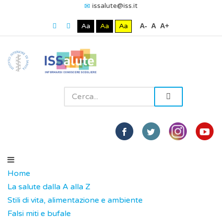
issalute@iss.it
Aa
Aa
Aa
A-
A
A+
Home
La salute dalla A alla Z
Stili di vita, alimentazione e ambiente
Falsi miti e bufale