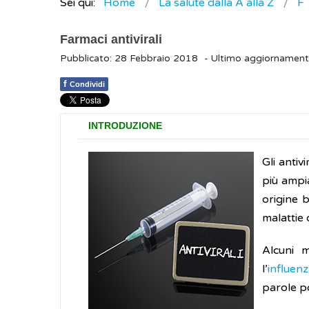
Sei qui:
Home
La salute dalla A alla Z
F
Farmaci antivirali
Pubblicato: 28 Febbraio 2018
- Ultimo aggiornament
f
Condividi
INTRODUZIONE
Gli anti
più ampia
origine b
malattie 
Alcuni m
l’
influen
parole po