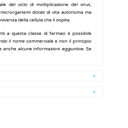
le del ciclo di moltiplicazione del virus,
 microrganismi dotati di vita autonoma ma
ivenza della cellula che li ospita.
ti a questa classe di farmaci è possibile
ando il nome commerciale e non il principio
e anche alcune informazioni aggiuntive. Se
dore
; altre, possono causare malattie gravi
i sani, vale a dire quelli che hanno il sistema
isolve spontaneamente senza bisogno di cure.
solo su alcuni tipi di virus, talvolta anche non
i virali, però, si annidano in alcune cellule
ferenti per penetrare all'interno delle cellule,
 salute dell’uomo. È il caso dell’infezione
llule. Tutte queste fasi rappresentano dei