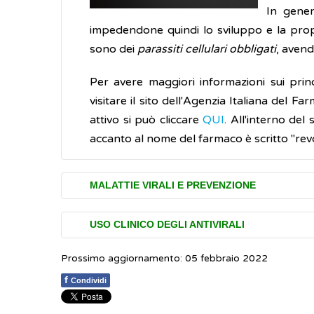
In gener
impedendone quindi lo sviluppo e la prop
sono dei
parassiti cellulari obbligati
, avend
Per avere maggiori informazioni sui prin
visitare il sito dell'Agenzia Italiana del 
attivo si può cliccare
QUI
. All'interno del 
accanto al nome del farmaco è scritto "rev
MALATTIE VIRALI E PREVENZIONE
Le
infezioni
virali sono molto diffuse. Alc
USO CLINICO DEGLI ANTIVIRALI
come la sindrome da immunodeficienza acq
Prossimo aggiornamento: 05 febbraio 2022
di difesa dell'organismo (sistema immunitar
Esistono diversi tipi di farmaci antivirali. 
Esempi comuni sono il raffreddore e la
correlati, ed altri infine sono attivi solo su 
f
Condividi
dell’organismo e provocano un’infezione ch
duplicare il proprio patrimonio genetico,