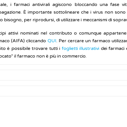
ale, i farmaci antivirali agiscono bloccando una fase vita
agazione. È importante sottolineare che i virus non sono
o bisogno, per riprodursi, di utilizzare i meccanismi di sopravv
cipi attivi nominati nel contributo o comunque appartenen
Farmaco (AIFA) cliccando
QUI
. Per cercare un farmaco utilizz
sito è possibile trovare tutti i
foglietti illustrativi
dei farmaci 
ocato" il farmaco non è più in commercio.
une possono provocare disturbi lievi come il comune
raffred
uisita (
AIDS
) o le principali forme di
epatite
. Negli individu
io) funzionante, la maggior parte delle infezioni virali si r
Alcuni di essi sono attivi su una grande varietà di
virus
, altri 
gastroenterite
virale causata da
rotavirus
. Alcune infezion
virus specifici. Virus diversi, infatti, utilizzano meccanismi dif
e dura nel tempo (cronica) e può mettere in serio pericolo la
 produrre nuove particelle virali e poi infettare altre ce