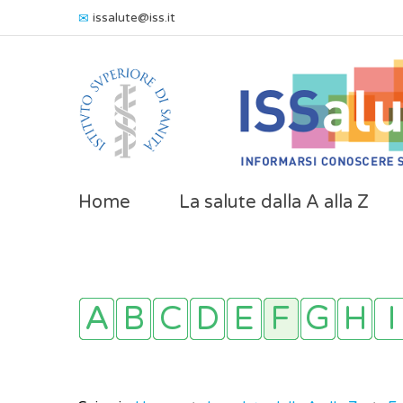
issalute@iss.it
Home
La salute dalla A alla Z