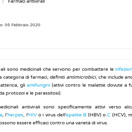
Farmaci antivirali
o: 05 Febbraio 2020
virali sono medicinali che servono per combattere le
infezion
 categoria di farmaci, definiti
antimicrobici
, che include an
atterica, gli
antifungini
(attivi contro le malattie dovute a fun
da protozoi e le parassitosi).
edicinali antivirali sono specificamente attivi verso al
za
, l’
herpes
, l'
HIV
o i virus dell'
epatite B
(HBV) o
C
(HCV), m
ssono essere efficaci contro una varietà di virus.