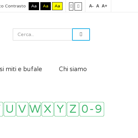
to Contrasto
Aa
Aa
Aa
A-
A
A+
si miti e bufale
Chi siamo