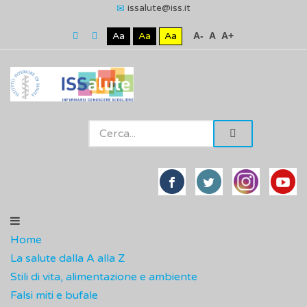
issalute@iss.it
Aa
Aa
Aa
A-
A
A+
Home
La salute dalla A alla Z
Stili di vita, alimentazione e ambiente
Falsi miti e bufale