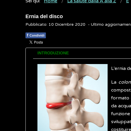
Sei qui:
Home
La salute dalla A alla Z
E
Ernia del disco
Pubblicato: 10 Dicembre 2020
- Ultimo aggiorname
f
Condividi
INTRODUZIONE
L'ernia d
La
colon
composta
formato 
da acqua,
funzione
sviluppa
costituir