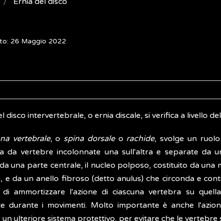
Ernia del disco
nto: 26 Maggio 2022
el disco intervertebrale, o ernia discale, si verifica a livello d
na vertebrale
, o
spina dorsale
o
rachide
, svolge un ruol
 da vertebre incolonnate una sull'altra e separate da un
da una parte centrale, il nucleo polposo, costituito da una
 e da un anello fibroso (detto anulus) che circonda e conti
 di ammortizzare l'azione di ciascuna vertebra su quella i
te durante i movimenti. Molto importante è anche l'azion
e un ulteriore sistema protettivo, per evitare che le vertebre 