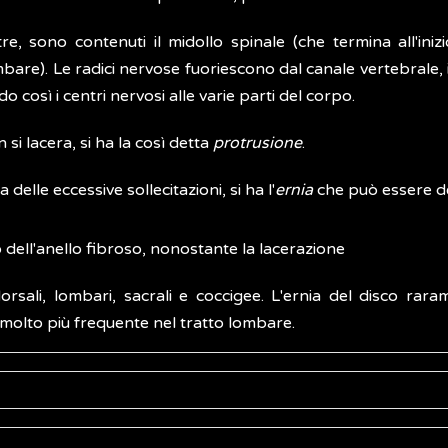
tre, sono contenuti il midollo spinale (che termina all'ini
ombare). Le radici nervose fuoriescono dal canale vertebrale
 così i centri nervosi alle varie parti del corpo.
si lacera, si ha la così detta
protrusione
.
 delle eccessive sollecitazioni, si ha l'
ernia
che può essere de
rno dell'anello fibroso, nonostante la lacerazione
orsali, lombari, sacrali e coccigee. L'ernia del disco rar
molto più frequente nel tratto lombare.
lizzato oppure dolori radicolari agli arti inferiori o agli arti s