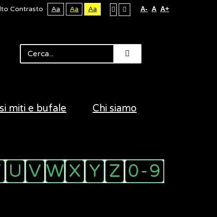
lto Contrasto
Aa
Aa
Aa
A-
A
A+
si miti e bufale
Chi siamo