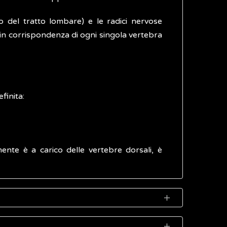
zio del tratto lombare) e le radici nervose
, in corrispondenza di ogni singola vertebra
finita:
amente è a carico delle vertebre dorsali, è
uperiori. I dolori radicolari sono così definiti