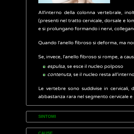
All'interno della colonna vertebrale, inol
(presenti nel tratto cervicale, dorsale e l
e si prolungano formando i nervi, collegando
Quando l'anello fibroso si deforma, ma non 
Se, invece, l'anello fibroso si rompe, a causa
espulsa
, se esce il nucleo polposo
contenuta
, se il nucleo resta all’inte
Le vertebre sono suddivise in cervicali, d
abbastanza rara nel segmento cervicale e 
SINTOMI
L'ernia del disco può provocare
dolore
loca
CAUSE