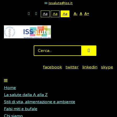
issalute@iss.it
Aa
Aa
Aa
A-
A
A+
facebook
twitter
linkedin
skype
Home
La salute dalla A alla Z
Stili di vita, alimentazione e ambiente
Falsi miti e bufale
Chi siamo