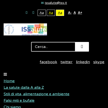
issalute@iss.it
Aa
Aa
Aa
A-
A
A+
facebook
twitter
linkedin
skype
Home
La salute dalla A alla Z
Stili di vita, alimentazione e ambiente
Falsi miti e bufale
Chi siamo