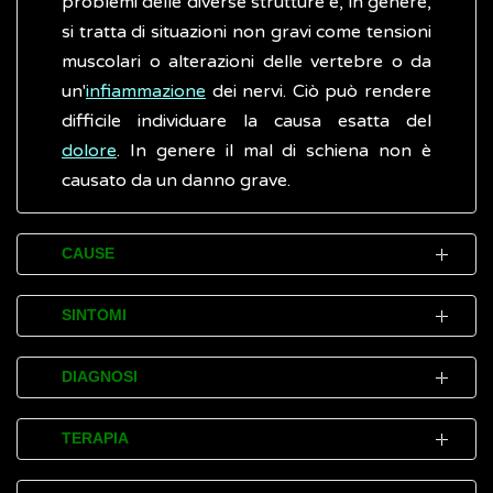
problemi delle diverse strutture e, in genere,
si tratta di situazioni non gravi come tensioni
muscolari o alterazioni delle vertebre o da
un'
infiammazione
dei nervi. Ciò può rendere
difficile individuare la causa esatta del
dolore
. In genere il mal di schiena non è
causato da un danno grave.
CAUSE
Il mal di schiena può essere causato da
SINTOMI
diversi fattori scatenanti, tra cui lo
svolgimento di attività quotidiane o ripetitive,
In alcuni casi, i disturbi (sintomi) causati dal
DIAGNOSI
eseguite a casa o al lavoro.
mal di schiena possono essere determinati
da una specifica malattia o condizione come,
La maggior parte dei casi di mal di schiena
TERAPIA
Possibili cause del mal di schiena sono:
ad esempio:
non richiede l'intervento di un medico e può
flessioni non coordinate del busto