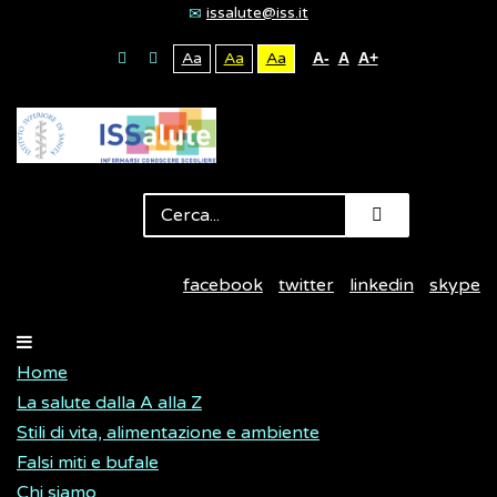
issalute@iss.it
Aa
Aa
Aa
A-
A
A+
facebook
twitter
linkedin
skype
Home
La salute dalla A alla Z
Stili di vita, alimentazione e ambiente
Falsi miti e bufale
Chi siamo