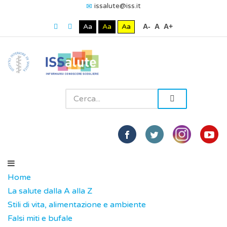
issalute@iss.it
Aa
Aa
Aa
A-
A
A+
Home
La salute dalla A alla Z
Stili di vita, alimentazione e ambiente
Falsi miti e bufale