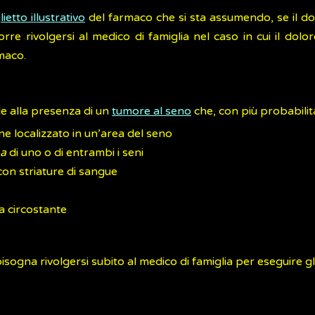
lietto illustrativo
del farmaco che si sta assumendo, se il dolo
 Occorre rivolgersi al medico di famiglia nel caso in cui il d
maco.
le alla presenza di un
tumore al seno
che, con più probabilità
e localizzato in un’area del seno
ma
di uno o di entrambi i seni
on striature di sangue
a circostante
isogna rivolgersi subito al medico di famiglia per eseguire g