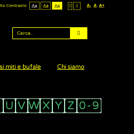
lto Contrasto
Aa
Aa
Aa
A-
A
A+
si miti e bufale
Chi siamo