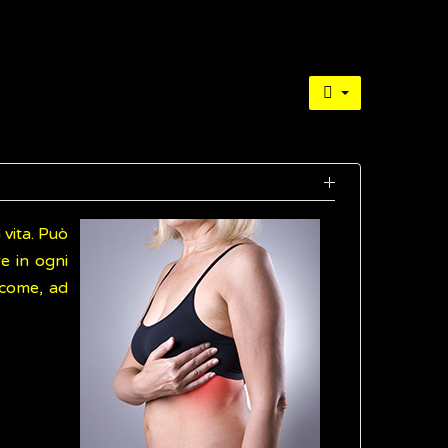
 vita. Può
e in ogni
 come, ad