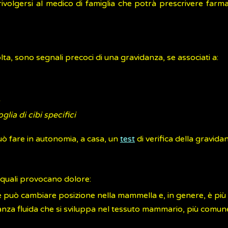
e rivolgersi al medico di famiglia che potrà prescrivere farma
lta, sono segnali precoci di una gravidanza, se associati a:
oglia di cibi specifici
può fare in autonomia, a casa, un
test
di verifica della gravida
ei quali provocano dolore:
he può cambiare posizione nella mammella e, in genere, è più 
za fluida che si sviluppa nel tessuto mammario, più comune