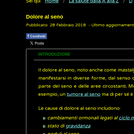
Sei qui:
Home
La salute dalla A alla Z
D
Dolore al seno
Pubblicato: 28 Febbraio 2018
- Ultimo aggiornament
f
Condividi
INTRODUZIONE
Il dolore al seno, noto anche come
mastal
manifestarsi in diverse forme, dal senso d
parte del seno e delle aree circostanti. M
esempio, un
tumore al seno
ma di per sé è
Le cause di dolore al seno includono:
cambiamenti ormonali legati al
ciclo 
stato di
gravidanza