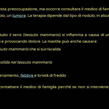
sta preoccupazione, ma occorre consultare il medico di famig
pio, un
tumore
. La terapia dipende dal tipo di nodulo; in alc
stituito il seno (tessuto mammario) si infiamma a causa di 
si e provocando dolore. La mastite può anche causare:
essuto mammario
che si surriscalda
 solida nel tessuto mammario
lenzimento,
febbre
e brividi di freddo
ontattare il medico di famiglia perché se non si intervie