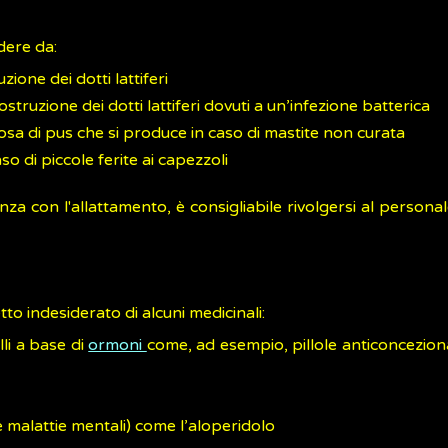
dere da:
uzione dei dotti lattiferi
ostruzione dei dotti lattiferi dovuti a un’infezione batterica
osa di pus che si produce in caso di mastite non curata
caso di piccole ferite ai capezzoli
za con l'allattamento, è consigliabile rivolgersi al persona
tto indesiderato di alcuni medicinali:
lli a base di
ormoni
come, ad esempio, pillole anticoncezionali,
ne malattie mentali) come l’aloperidolo