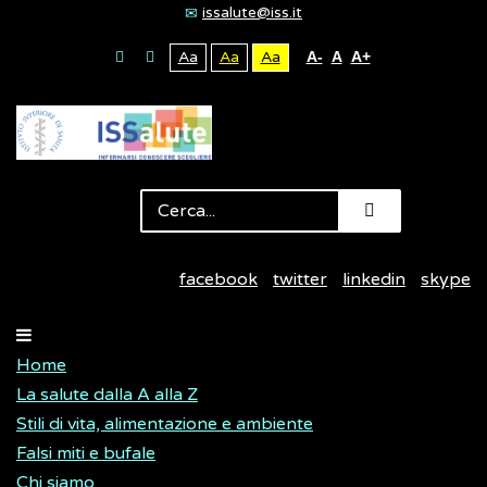
issalute@iss.it
Aa
Aa
Aa
A-
A
A+
facebook
twitter
linkedin
skype
Home
La salute dalla A alla Z
Stili di vita, alimentazione e ambiente
Falsi miti e bufale
Chi siamo