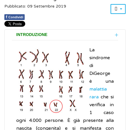
Pubblicato: 09 Settembre 2019
f
Condividi
INTRODUZIONE
La
sindrome
di
DiGeorge
è una
malattia
rara
che si
verifica in
1 caso
ogni 4.000 persone. È già presente alla
nascita (congenita) e si manifesta con