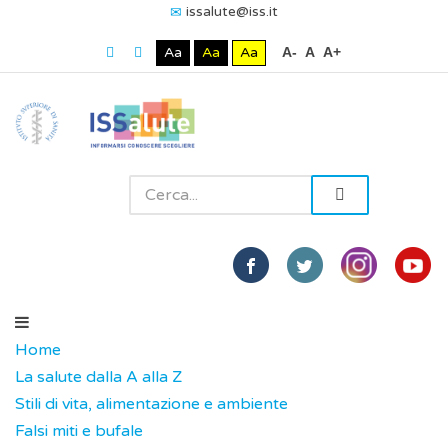
issalute@iss.it
Aa
Aa
Aa
A-
A
A+
Home
La salute dalla A alla Z
Stili di vita, alimentazione e ambiente
Falsi miti e bufale