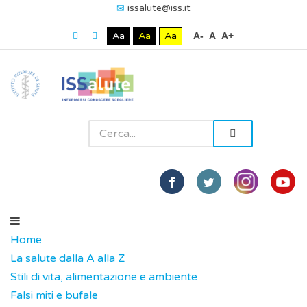
issalute@iss.it
Aa
Aa
Aa
A-
A
A+
Home
La salute dalla A alla Z
Stili di vita, alimentazione e ambiente
Falsi miti e bufale