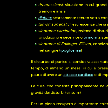
tireotossicosi,
situazione in cui grandi
tremori e ansia
diabete
scarsamente tenuto sotto cont
tumori surrenalici,
escrescenze che si s
sindrome carcinoide,
insieme di distur
producono e secernono
ormoni
(sist
sindrome di Zollinger-Ellison,
condizio
nel sangue (
ipoglicemia
)
Il disturbo di panico si considera accertato
tempo, di almeno un mese, in cui è pres
paura di avere un
attacco cardiaco
o di imp
La cura, che consiste principalmente nella
gravità dei disturbi (sintomi).
Per un pieno recupero è importante chiedere