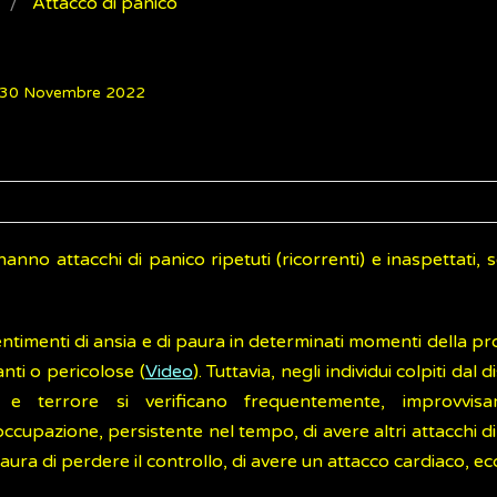
Attacco di panico
: 30 Novembre 2022
hanno attacchi di panico ripetuti (ricorrenti) e inaspettati,
imenti di ansia e di paura in determinati momenti della pro
nti o pericolose (
Video
). Tuttavia, negli individui colpiti dal 
e terrore si verificano frequentemente, improvvis
upazione, persistente nel tempo, di avere altri attacchi di
ura di perdere il controllo, di avere un attacco cardiaco, ecc