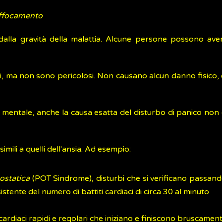
offocamento
dalla gravità della malattia. Alcune persone possono ave
, ma non sono pericolosi. Non causano alcun danno fisico, e
mentale, anche la causa esatta del disturbo di panico non è 
imili a quelli dell'ansia. Ad esempio:
ostatica
(POT Sindrome), disturbi che si verificano passando
ente del numero di battiti cardiaci di circa 30 al minuto
i cardiaci rapidi e regolari che iniziano e finiscono bruscamen