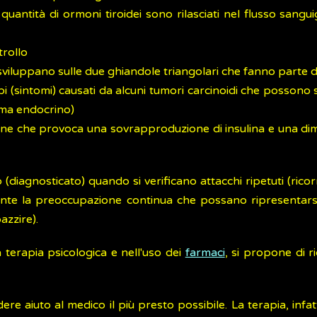
 quantità di ormoni tiroidei sono rilasciati nel flusso san
rollo
viluppano sulle due ghiandole triangolari che fanno parte de
bi (sintomi) causati da alcuni tumori carcinoidi che possono s
ema endocrino)
ne che provoca una sovrapproduzione di insulina e una dim
 (diagnosticato) quando si verificano attacchi ripetuti (ricor
ente la preoccupazione continua che possano ripresentars
azzire).
 terapia psicologica e nell'uso dei
farmaci
, si propone di ri
 aiuto al medico il più presto possibile. La terapia, infatt