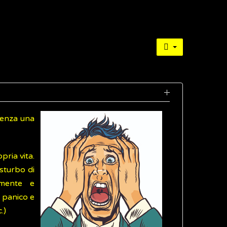
 senza una
pria vita.
disturbo di
amente e
 panico e
.)