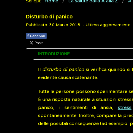
Sei qui:
Home
La salute dalla A alla Z
A
Disturbo di panico
Pubblicato: 30 Marzo 2018
- Ultimo aggiornamento
f
Condividi
INTRODUZIONE
Il
disturbo di panico
si verifica quando si 
evidente causa scatenante.
Tutte le persone possono sperimentare sent
È una risposta naturale a situazioni stressa
panico, i sentimenti di ansia,
stress
spontaneamente. Inoltre, compare la preocc
delle possibili conseguenze (ad esempio, pa