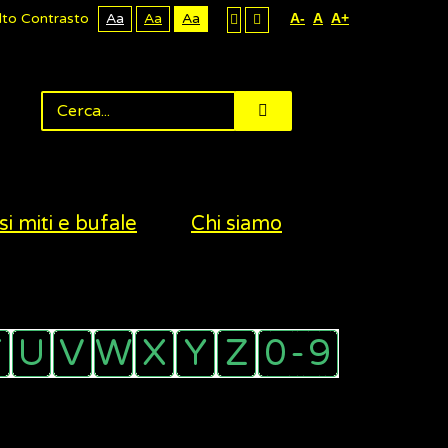
lto Contrasto
Aa
Aa
Aa
A-
A
A+
si miti e bufale
Chi siamo