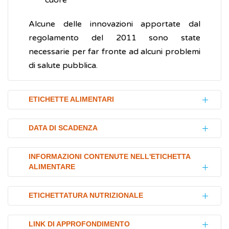
cuore”
Alcune delle innovazioni apportate dal
regolamento del 2011 sono state
necessarie per far fronte ad alcuni problemi
di salute pubblica.
ETICHETTE ALIMENTARI
Per permettere al consumatore di accedere
DATA DI SCADENZA
facilmente alle informazioni sul prodotto che
sta acquistando, l'etichetta alimentare deve
Inoltre, le etichette devono sempre
INFORMAZIONI CONTENUTE NELL'ETICHETTA
essere:
ALIMENTARE
riportare in maniera chiara la data di
scadenza, con l’indicazione “da consumarsi
chiara
Riassumendo, in base al regolamento UE n.
entro” oppure “da consumarsi
ETICHETTATURA NUTRIZIONALE
leggibile
1169/2011 le informazioni obbligatorie
preferibilmente entro”.
comprensibile
sono:
L'etichettatura nutrizionale è molto
LINK DI APPROFONDIMENTO
indelebile
(non deve cancellarsi)