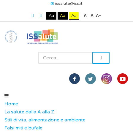
issalute@iss.it
Aa
Aa
Aa
A-
A
A+
Home
La salute dalla A alla Z
Stili di vita, alimentazione e ambiente
Falsi miti e bufale