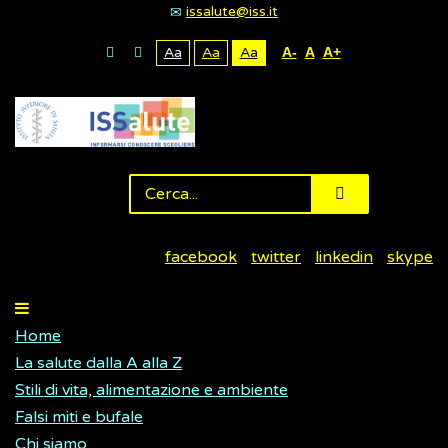
issalute@iss.it
Aa
Aa
Aa
A-
A
A+
facebook
twitter
linkedin
skype
Home
La salute dalla A alla Z
Stili di vita, alimentazione e ambiente
Falsi miti e bufale
Chi siamo