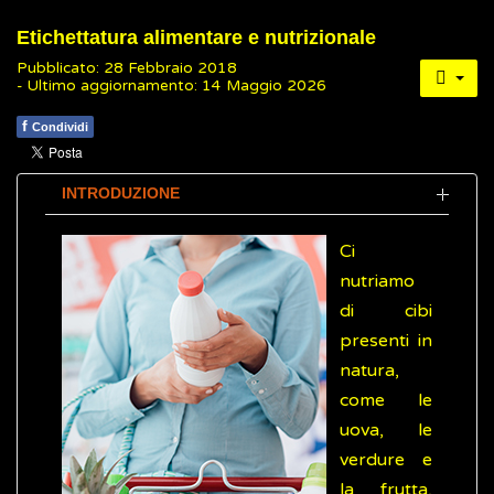
Etichettatura alimentare e nutrizionale
Pubblicato: 28 Febbraio 2018
- Ultimo aggiornamento: 14 Maggio 2026
f
Condividi
INTRODUZIONE
Ci
nutriamo
di cibi
presenti in
natura,
come le
uova, le
verdure e
la frutta,