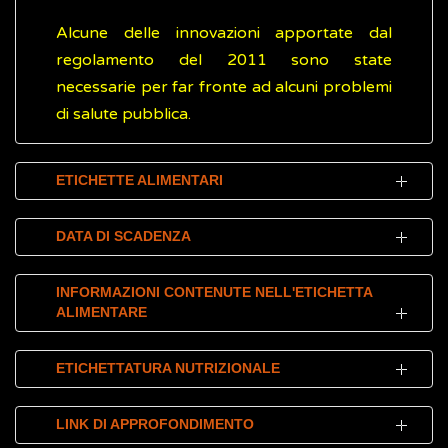
Alcune delle innovazioni apportate dal
regolamento del 2011 sono state
necessarie per far fronte ad alcuni problemi
di salute pubblica.
ETICHETTE ALIMENTARI
Per permettere al consumatore di accedere
DATA DI SCADENZA
facilmente alle informazioni sul prodotto che
sta acquistando, l'etichetta alimentare deve
Inoltre, le etichette devono sempre
INFORMAZIONI CONTENUTE NELL'ETICHETTA
essere:
ALIMENTARE
riportare in maniera chiara la data di
scadenza, con l’indicazione “da consumarsi
chiara
Riassumendo, in base al regolamento UE n.
entro” oppure “da consumarsi
ETICHETTATURA NUTRIZIONALE
leggibile
1169/2011 le informazioni obbligatorie
preferibilmente entro”.
comprensibile
sono:
L'etichettatura nutrizionale è molto
LINK DI APPROFONDIMENTO
indelebile
(non deve cancellarsi)
La data dell’indicazione “da consumarsi