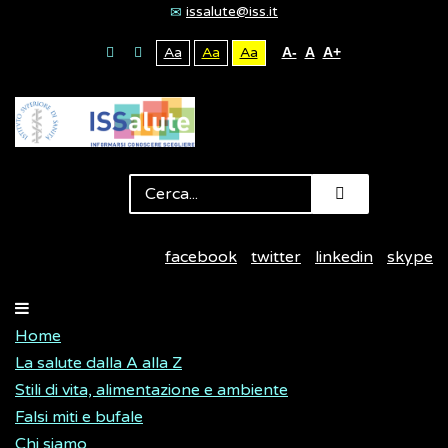
issalute@iss.it
Aa
Aa
Aa
A-
A
A+
facebook
twitter
linkedin
skype
Home
La salute dalla A alla Z
Stili di vita, alimentazione e ambiente
Falsi miti e bufale
Chi siamo