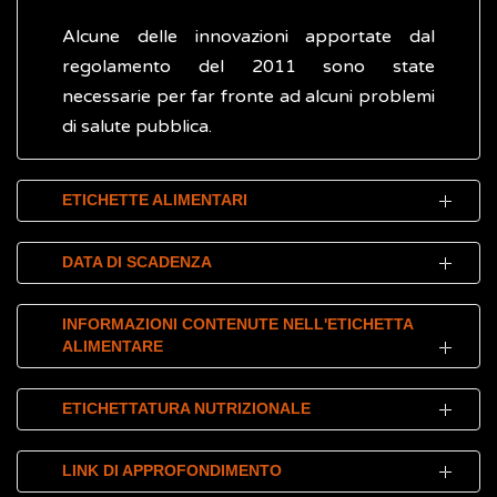
Alcune delle innovazioni apportate dal
regolamento del 2011 sono state
necessarie per far fronte ad alcuni problemi
di salute pubblica.
ETICHETTE ALIMENTARI
Per permettere al consumatore di accedere
DATA DI SCADENZA
facilmente alle informazioni sul prodotto che
sta acquistando, l'etichetta alimentare deve
Inoltre, le etichette devono sempre
INFORMAZIONI CONTENUTE NELL'ETICHETTA
essere:
ALIMENTARE
riportare in maniera chiara la data di
scadenza, con l’indicazione “da consumarsi
chiara
Riassumendo, in base al regolamento UE n.
entro” oppure “da consumarsi
ETICHETTATURA NUTRIZIONALE
leggibile
1169/2011 le informazioni obbligatorie
preferibilmente entro”.
comprensibile
sono:
L'etichettatura nutrizionale è molto
LINK DI APPROFONDIMENTO
indelebile
(non deve cancellarsi)
La data dell’indicazione “da consumarsi