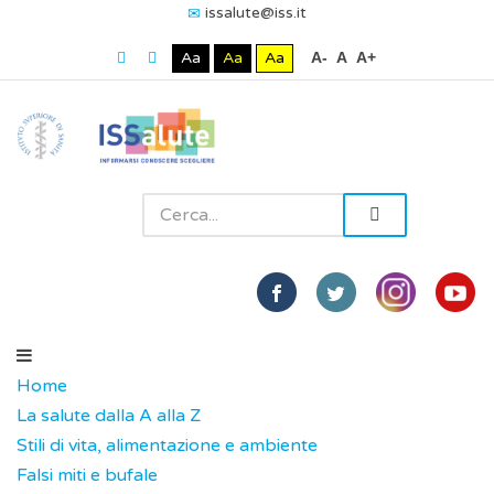
issalute@iss.it
Aa
Aa
Aa
A-
A
A+
Home
La salute dalla A alla Z
Stili di vita, alimentazione e ambiente
Falsi miti e bufale