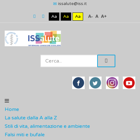
issalute@iss.it
Aa
Aa
Aa
A-
A
A+
Home
La salute dalla A alla Z
Stili di vita, alimentazione e ambiente
Falsi miti e bufale