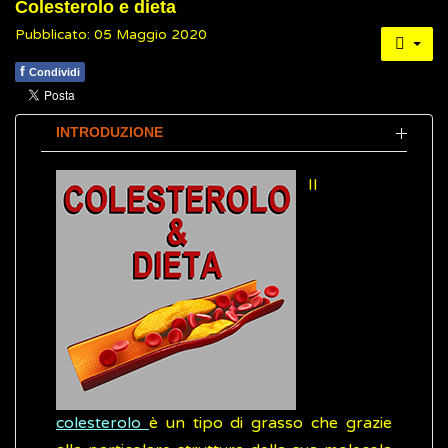
Colesterolo e dieta
Pubblicato: 05 Maggio 2020
f
Condividi
INTRODUZIONE
Il
colesterolo
è un tipo di grasso che grazie