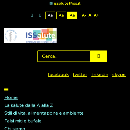
issalute@iss.it
Aa
Aa
Aa
A-
A
A+
facebook
twitter
linkedin
skype
Home
La salute dalla A alla Z
Stili di vita, alimentazione e ambiente
Falsi miti e bufale
Chi siamo