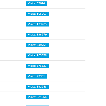
Visite: 52014
Visite: 106007
Visite: 173205
Visite: 136279
Visite: 339761
Visite: 203876
Visite: 576621
Visite: 27361
Visite: 692283
Visite: 921866