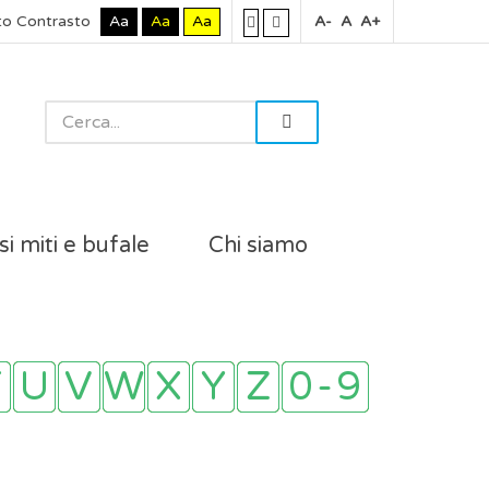
to Contrasto
Aa
Aa
Aa
A-
A
A+
si miti e bufale
Chi siamo