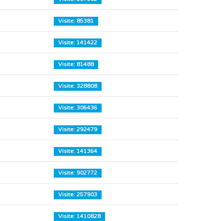
Visite: 85381
Visite: 141422
Visite: 81488
Visite: 328808
Visite: 306436
Visite: 292479
Visite: 141364
Visite: 902772
Visite: 257903
Visite: 1410828