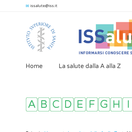
issalute@iss.it
Home
La salute dalla A alla Z