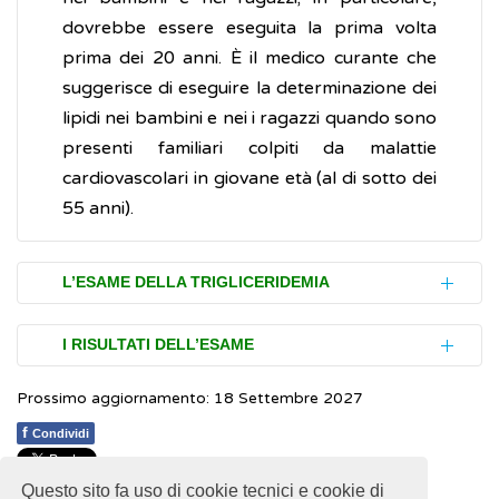
dovrebbe essere eseguita la prima volta
prima dei 20 anni. È il medico curante che
suggerisce di eseguire la determinazione dei
lipidi nei bambini e nei i ragazzi quando sono
presenti familiari colpiti da malattie
cardiovascolari in giovane età (al di sotto dei
55 anni).
L’ESAME DELLA TRIGLICERIDEMIA
L'esame della trigliceridemia viene richiesto
I RISULTATI DELL’ESAME
dal medico a intervalli regolari per valutare il
Prossimo aggiornamento: 18 Settembre 2027
risultato ottenuto cambiando lo stile di vita
In generale, livelli desiderabili di lipidi aiutano
(
alimentazione sana
ed
esercizio fisico
a mantenere il cuore sano e a ridurre il
f
Condividi
regolare) o per determinare l'efficacia di una
rischio di
infarto
o
ictus
. Relativamente
terapia farmacologica, come i fibrati, le
Questo sito fa uso di cookie tecnici e cookie di
all’esame della trigliceridemia, i valori sono
1
1
1
1
1
Rating 2.09 (11 Votes)