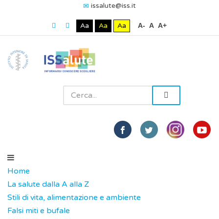
issalute@iss.it
Aa
Aa
Aa
A-
A
A+
Home
La salute dalla A alla Z
Stili di vita, alimentazione e ambiente
Falsi miti e bufale